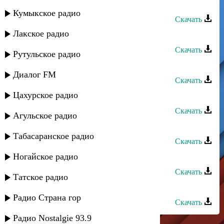
Юсиф Агиваев - Ичю хиломи
Кумыкское радио
Скачать
Лакское радио
Юсиф Агиваев - Талхум
Скачать
Рутульское радио
Илья Агиваев - Алло - Алло
Диалог FM
Скачать
Цахурское радио
Илья Агиваев - Е муд дери
Скачать
Агульское радио
Илья Агиваев - Ерчу зен xостум
Табасаранское радио
Скачать
Илья Агиваев - Йовош бош
Ногайское радио
Скачать
Татское радио
Илья Агиваев - Настанум
Радио Страна гор
Скачать
Радио Nostalgie 93.9