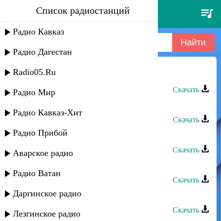
Список радиостанций
юсиф агиваев - ез йор
нивадарай
Радио Кавказ
Радио Дагестан
Radio05.Ru
Юсиф Агиваев - Ез йор нивадарай
Скачать
Радио Мир
Юсиф Агиваев - Бебейме
Радио Кавказ-Хит
Скачать
Радио Прибой
Юсиф Агиваев - Дедей
Скачать
Аварское радио
Юсиф Агиваев - Дедей-2
Радио Ватан
Скачать
Даргинское радио
Юсиф Агиваев - Джон дедей
Скачать
Лезгинское радио