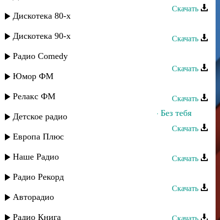
Скачать
Дискотека 80-х
Юлдуз Топаева - Звезда
Дискотека 90-х
Скачать
Юлдуз Топаева - Весна
Радио Comedy
Скачать
Юмор ФМ
Юлдуз Топаева - Мама
Релакс ФМ
Скачать
Адиль Уцумуев и Юлдуз Топаева - Без тебя
Детское радио
Скачать
Европа Плюс
Юлдуз Валиева - Найду тебя
Наше Радио
Скачать
Руслан Аджиев - Юлдуз
Радио Рекорд
Скачать
Авторадио
Масул - Горжусь тобой
Радио Книга
Скачать