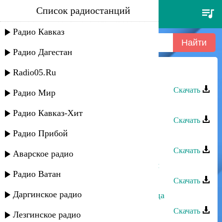
Список радиостанций
юлдуз топаева - я горжусь
Радио Кавказ
Радио Дагестан
Radio05.Ru
Юлдуз Топаева - Я горжусь
Скачать
Радио Мир
Юлдуз Топаева - Легенда
Радио Кавказ-Хит
Скачать
Радио Прибой
Юлдуз Топаева - Весна
Скачать
Аварское радио
Юлдуз Топаева - С днем рождения
Радио Ватан
Скачать
Даргинское радио
Юлдуз Топаева - Почему я не птица
Скачать
Лезгинское радио