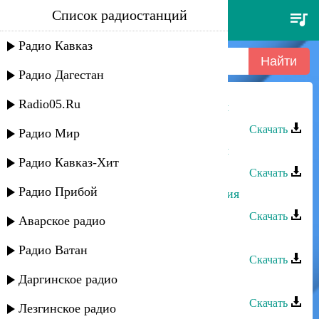
Список радиостанций
юлдуз топаева - с днем
рождения
Радио Кавказ
Радио Дагестан
Radio05.Ru
Юлдуз Топаева - С днем рождения
Скачать
Радио Мир
Юлдуз Топаева - С днем рождения
Радио Кавказ-Хит
Скачать
Радио Прибой
Габибат Буттаева - С днем рождения
Скачать
Аварское радио
Юлдуз Топаева - Птица
Радио Ватан
Скачать
Даргинское радио
Юлдуз Топаева - Кара чай
Скачать
Лезгинское радио