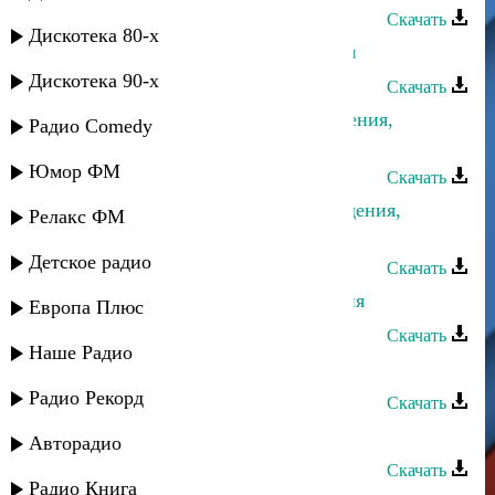
Скачать
Дискотека 80-х
Тимур Темиров - С днем рождения
Дискотека 90-х
Скачать
Ахмед Шахназаров - С днем рождения,
Радио Comedy
любимая
Юмор ФМ
Скачать
Алина Алихуджаева - С днем рождения,
Релакс ФМ
лучший друг
Детское радио
Скачать
Гусейн Манапов - С днем рождения
Европа Плюс
Скачать
Наше Радио
Юлдуз Топаева - Легенда
Радио Рекорд
Скачать
Юлдуз Топаева - Ищу тебя
Авторадио
Скачать
Радио Книга