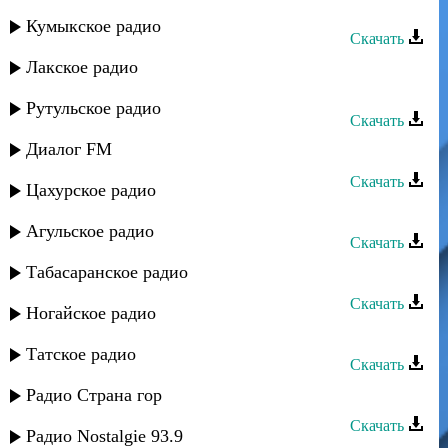
Юлдуз Топаева - Для тебя
Кумыкское радио
Скачать
Лакское радио
Юлдуз Топаева - Дуэт с Загиром
Магомедовим
Рутульское радио
Скачать
Диалог FM
Юлдуз Топаева - Черные глаза
Скачать
Цахурское радио
Юлдуз Топаева - Кто сказал
Агульское радио
Скачать
Табасаранское радио
Юлдуз Топаева - Дагестан
Скачать
Ногайское радио
Юлдуз Топаева - Я горжусь
Татское радио
Скачать
Юлдуз Топаева - Сердце
Радио Страна гор
Скачать
Радио Nostalgie 93.9