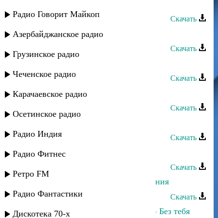
Юлдуз Топаева - Горские девушки
Радио Говорит Майкоп
Скачать
Юлдуз Топаева - Звезда
Азербайджанское радио
Скачать
Грузинское радио
Юлдуз Топаева - Весна
Чеченское радио
Скачать
Юлдуз Топаева - Мама
Карачаевское радио
Скачать
Осетинское радио
Залина Гудова - С днем рождения
Радио Индия
Скачать
Юлдуз Топаева - Для тебя
Радио Фитнес
Скачать
Ретро FM
Зухра Магомедова - С Днём рождения
Радио Фантастики
Скачать
Адиль Уцумуев и Юлдуз Топаева - Без тебя
Дискотека 70-х