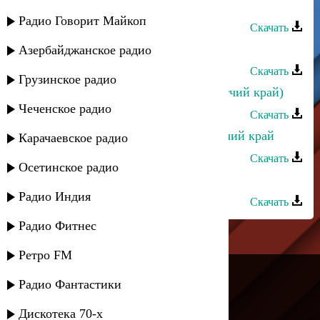
Сергей Ильясафов - Край родной
Радио Говорит Майкоп
Скачать
Зумруд Мусиева - Отчий край
Азербайджанское радио
Скачать
Грузинское радио
Зарема Гаджиева - Буттал улча (Отчий край)
Чеченское радио
Скачать
Лариса Гаджиева - Здравствуй, отчий край
Карачаевское радио
Скачать
Осетинское радио
Нурианна Каллаева - Отчий край
Радио Индия
Скачать
Радио Фитнес
Ретро FM
---
Радио Фантастики
Русское радио
Дискотека 70-х