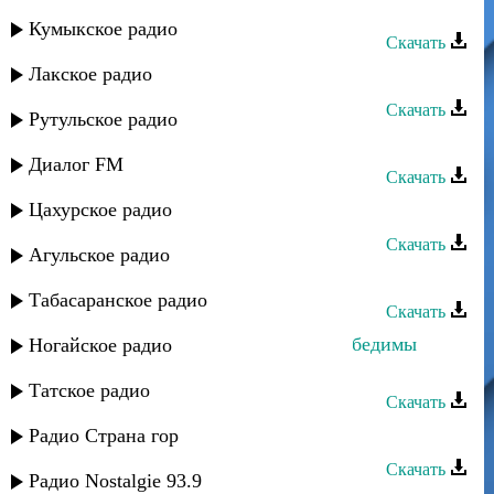
Прямое попадание - Край грёз
Кумыкское радио
Скачать
Лакское радио
Зоя Гудова - Отчий край
Скачать
Рутульское радио
Прямое попадание - Край грез
Диалог FM
Скачать
Цахурское радио
Джамал Абакаров - Мой край
Скачать
Агульское радио
Дженнет - Край родной
Табасаранское радио
Скачать
Марина Алиева - Вместе мы не победимы
Ногайское радио
(Горный край)
Татское радио
Скачать
Алия - Край родной
Радио Страна гор
Скачать
Радио Nostalgie 93.9