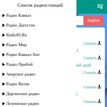
Список радиостанций
южный край
Радио Кавказ
Радио Дагестан
Radio05.Ru
Южный край - Запомни
Скачать
Радио Мир
Альбина Казакмурзаева - Мой край
Радио Кавказ-Хит
Скачать
Радио Прибой
Ислам Итляшев - Мирный, красивый край
Скачать
Аварское радио
Хацерон Алхасов - Край родной
Радио Ватан
Скачать
Даргинское радио
Шагалай Магомедова - Отчий край
Скачать
Лезгинское радио