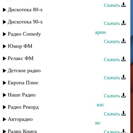
Скачать
Дискотека 80-х
Эмиль Гыстаров - Ехъияй
Дискотека 90-х
Скачать
Эмиль Гыстаров - Габахчельские парни
Радио Comedy
Скачать
Юмор ФМ
Эмиль Гыстаров - Воспоминание
Релакс ФМ
Скачать
Эмиль Гыстаров - Эмэн
Детское радио
Скачать
Европа Плюс
Эмиль Гыстаров - Папа
Наше Радио
Скачать
Ирайганат Магомедова - Спою для вас
Радио Рекорд
Скачать
Авторадио
Нурик Татданов - Я песню вам спою
Радио Книга
Скачать