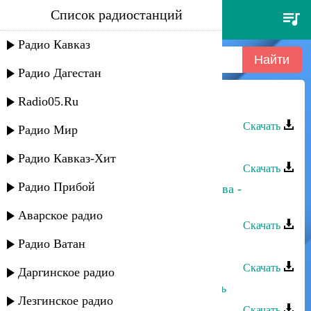
Список радиостанций
эмиль гыстаров - спою
Радио Кавказ
Радио Дагестан
Radio05.Ru
Эмиль Гыстаров - Спою
Скачать
Радио Мир
Эмиль Гыстаров - Махачкала
Радио Кавказ-Хит
Скачать
Радио Прибой
Эмиль Гыстаров,Айшат Насруллаева -
Закатала-Белокан
Аварское радио
Скачать
Радио Ватан
Эмиль Гыстаров - Красавица века
Скачать
Даргинское радио
Эмиль Гыстаров - Безумная любовь
Лезгинское радио
Скачать