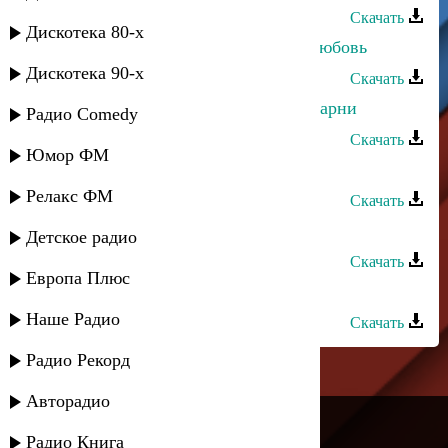
Скачать
Дискотека 80-х
Эмиль Гыстаров - Неповторимая любовь
Дискотека 90-х
Скачать
Эмиль Гыстаров - Габахчельские парни
Радио Comedy
Скачать
Юмор ФМ
Эмиль Гыстаров - Воспоминание
Релакс ФМ
Скачать
Эмиль Гыстаров - Эмэн
Детское радио
Скачать
Европа Плюс
Эмиль Гыстаров - Папа
Наше Радио
Скачать
Радио Рекорд
Авторадио
---
Радио Книга