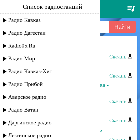
Список радиостанций
эмиль гыстаров - ехъияй
Радио Кавказ
Радио Дагестан
Radio05.Ru
Эмиль Гыстаров - Ехъияй
Скачать
Радио Мир
Эмиль Гыстаров - Махачкала
Радио Кавказ-Хит
Скачать
Радио Прибой
Эмиль Гыстаров,Айшат Насруллаева -
Закатала-Белокан
Аварское радио
Скачать
Радио Ватан
Эмиль Гыстаров - Красавица века
Скачать
Даргинское радио
Эмиль Гыстаров - Безумная любовь
Лезгинское радио
Скачать