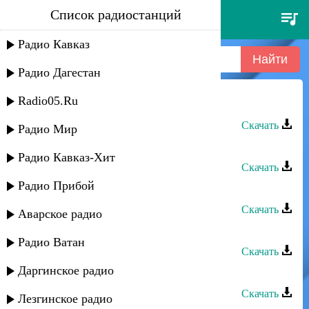
Список радиостанций
эльчин давудов - почему
Радио Кавказ
Радио Дагестан
Radio05.Ru
Эльчин Давудов - Почему
Скачать
Радио Мир
Эльчин Давудов - Нане гъу
Радио Кавказ-Хит
Скачать
Радио Прибой
Эльчин Давудов - Дагыстан
Скачать
Аварское радио
Эльчин Давудов - Махачкала
Радио Ватан
Скачать
Даргинское радио
Эльчин Давудов - Канаваз
Скачать
Лезгинское радио