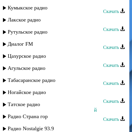
Эльчин Давудов - Ватан
Кумыкское радио
Скачать
Лакское радио
Эльчин Давудов - Лезгинка
Скачать
Рутульское радио
Эльчин Давудов - Йикбишда ичий
Диалог FM
Скачать
Цахурское радио
Эльчин Давудов - Xалида
Скачать
Агульское радио
Эльчин Давудов - Саджу гъу
Табасаранское радио
Скачать
Эльчин Давудов - Зи вас хайран
Ногайское радио
Скачать
Татское радио
Эльчин Давудов - Йыхъбышда ичий
Радио Страна гор
Скачать
Эльчин Давудов - Даватбы
Радио Nostalgie 93.9