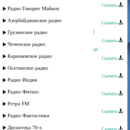
Скачать
Радио Говорит Майкоп
Эльчин Давудов - Юлорп
Азербайджанское радио
Скачать
Эльчин Давудов - Саида (Закаталы)
Грузинское радио
Скачать
Чеченское радио
Эльчин Давудов - Аллахне хар xамде
Карачаевское радио
Скачать
Эльчин Давудов - Йедь
Осетинское радио
Скачать
Радио Индия
Эльчин Давудов - Суваын тIетI
Радио Фитнес
Скачать
Эльчин Давудов - Рядом
Ретро FM
Скачать
Радио Фантастики
Эльчин Давудов - Миджагна
Дискотека 70-х
Скачать