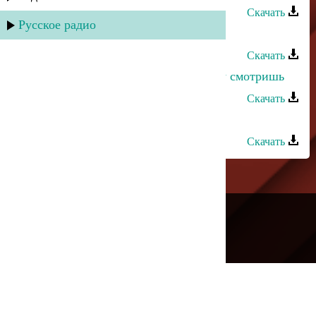
Скачать
Русское радио
Равид Давудов - Дарман
Скачать
Магомедтамир Синдиков - Почему смотришь
Скачать
Габибат Буттаева - Почему
Скачать
---
Русское радио