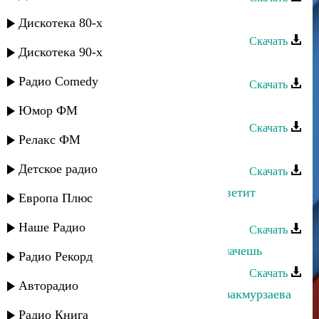
Эльчин Давудов - Вака ворна
Дискотека 80-х
Скачать
Дискотека 90-х
Эльчин Давудов - Лезгинка
Радио Comedy
Скачать
Эльчин Давудов - Саида
Юмор ФМ
Скачать
Релакс ФМ
Амир Мухтаров - Почему
Детское радио
Скачать
Руслан Тупиев - Почему на небе светит
Европа Плюс
солнце
Наше Радио
Скачать
Эльвира Ахмедханова - Почему плачешь
Радио Рекорд
Скачать
Авторадио
Рустам Ахмедханов и Альбина Казакмурзаева
- Почему опять люблю
Радио Книга