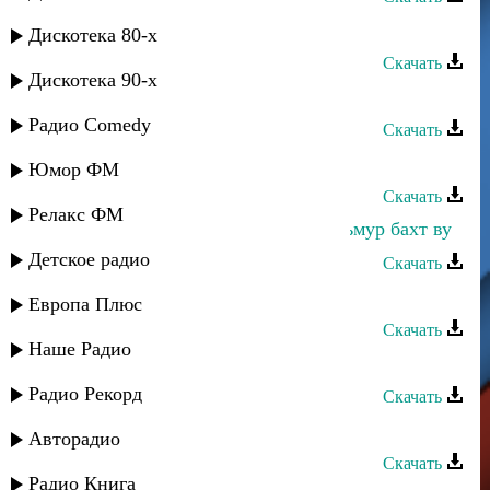
Эльчин Давудов - Почему
Дискотека 80-х
Скачать
Дискотека 90-х
Эльчин Давудов - Йикбишда ичий
Радио Comedy
Скачать
Эльчин Давудов - Рядом
Юмор ФМ
Скачать
Релакс ФМ
Равид Давудов и Б. Раджабова - Уьмур бахт ву
Детское радио
Скачать
Эльчин Кулиев - Дорога из звезд
Европа Плюс
Скачать
Наше Радио
Эльчин Кулиев - Для тебя
Радио Рекорд
Скачать
Эльчин Кулиев - Гезлярин
Авторадио
Скачать
Радио Книга