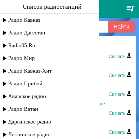
Список радиостанций
эльчин давудов - йедь
Радио Кавказ
Радио Дагестан
Radio05.Ru
Эльчин Давудов - Йедь
Скачать
Радио Мир
Эльчин Давудов - Xалида
Радио Кавказ-Хит
Скачать
Радио Прибой
Эльчин Давудов - Лезгинка
Скачать
Аварское радио
Эльчин Давудов - Аллахне хар xамде
Радио Ватан
Скачать
Даргинское радио
Эльчин Давудов - Лезгинка
Скачать
Лезгинское радио