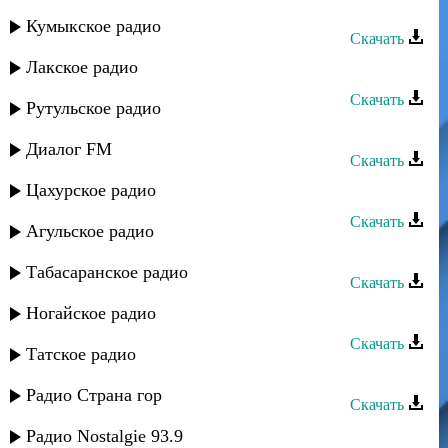
Эльчин Давудов - Дагыстан
Кумыкское радио
Скачать
Лакское радио
Эльчин Давудов - Зи вас хайран
Скачать
Рутульское радио
Эльчин Давудов - Махачкала
Диалог FM
Скачать
Цахурское радио
Эльчин Давудов - Канаваз
Скачать
Агульское радио
Эльчин Давудов - Ватан
Табасаранское радио
Скачать
Эльчин Давудов - Суваын тIетI
Ногайское радио
Скачать
Татское радио
Эльчин Давудов - Саида
Радио Страна гор
Скачать
Эльчин Давудов - Саджу гъу
Радио Nostalgie 93.9