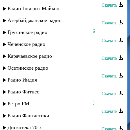
Скачать
Радио Говорит Майкоп
Эльчин Давудов - Нане гъу
Азербайджанское радио
Скачать
Эльчин Давудов - Йыхъбышда ичий
Грузинское радио
Скачать
Чеченское радио
Эльчин Давудов - Даватбы
Карачаевское радио
Скачать
Эльчин Давудов - Вака ворна
Осетинское радио
Скачать
Радио Индия
Эльчин Давудов - Юлорп
Радио Фитнес
Скачать
Эльчин Давудов - Саида (Закаталы)
Ретро FM
Скачать
Радио Фантастики
Эльчин Давудов - Миджагна
Дискотека 70-х
Скачать