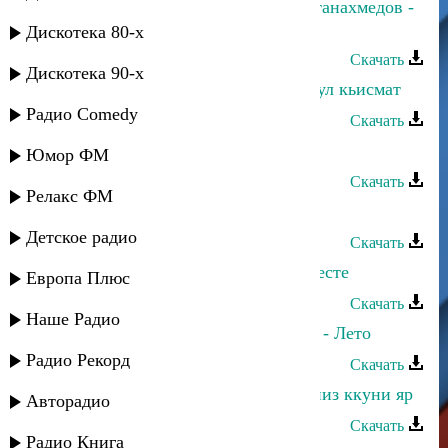
Эльнара Мурадова и Альберт Султанахмедов -
Шуточная
Дискотека 80-х
Скачать
Дискотека 90-х
Эльнара Мурадова - Белхи ухьу шул кьисмат
Радио Comedy
Скачать
Эльнара Мурадова - Красивая
Юмор ФМ
Скачать
Релакс ФМ
Эльнара Мурадова - Гъарах бай
Детское радио
Скачать
Гулдаста Мурадова - Мы будем вместе
Европа Плюс
Скачать
Наше Радио
Дибир Абаев, Гульдаста Мурадова - Лето
Радио Рекорд
Скачать
Бесханум Гюльмагомедова - Гъач йиз ккуни яр
Авторадио
Скачать
Радио Книга