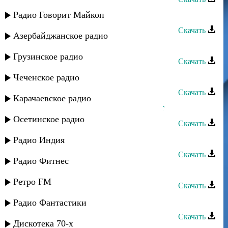
Эльнара Мурадова - Ккунир
Радио Говорит Майкоп
Скачать
Азербайджанское радио
Эльнара Мурадова - Сар вува
Грузинское радио
Скачать
Эльнара Мурадова - Ихь ният
Чеченское радио
Скачать
Карачаевское радио
Эльнара Мурадова - Ихь мухюббат
Осетинское радио
Скачать
Эльнара Мурадова - Жан жигьил
Радио Индия
Скачать
Радио Фитнес
Эльнара Мурадова - Белейин
Ретро FM
Скачать
Эльнара Мурадова - Азиза
Радио Фантастики
Скачать
Дискотека 70-х