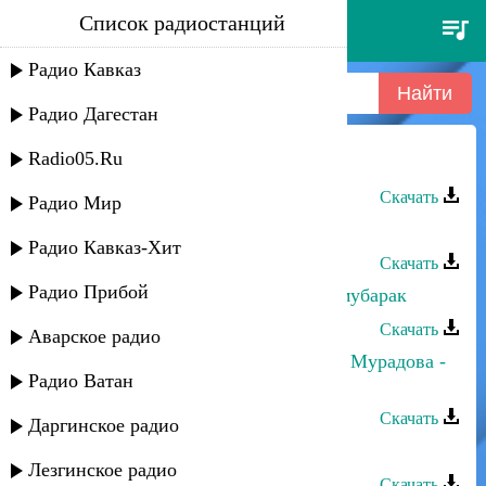
Список радиостанций
эльнара мурадова - гъач
Радио Кавказ
Радио Дагестан
Radio05.Ru
Эльнара Мурадова - Гъач
Скачать
Радио Мир
Эльнара Мурадова - Лезгинка
Радио Кавказ-Хит
Скачать
Радио Прибой
Эльнара Мурадова - Гъахьи йигъ мубарак
Скачать
Аварское радио
Абдулла Мирзакеримов и Эльнара Мурадова -
Радио Ватан
Не пой про любовь
Скачать
Даргинское радио
Эльнара Мурадова - Йип наан аш
Лезгинское радио
Скачать