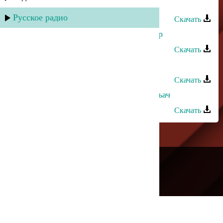
Индира Абдулаева - Гъач курава
Русское радио
Скачать
Замина Шихгасанова - Гъач ккунир
Скачать
Гулдаста Мурадова - Моя любовь
Скачать
Оксана Ибрагимова - Мяракайиз гъач
Скачать
---
Русское радио