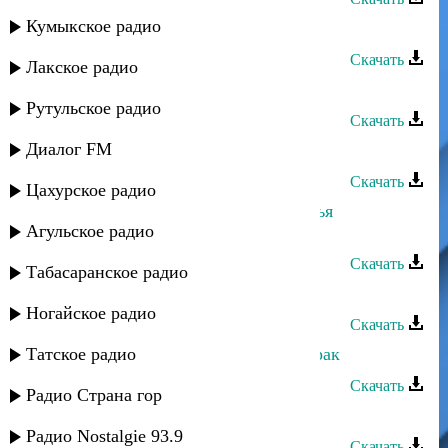
Кумыкское радио
Эльнара Мурадова - Кiару улар
Скачать
Лакское радио
Эльнара Мурадова - Ляхьин
Рутульское радио
Скачать
Диалог FM
Эльнара Мурадова - Хьадукар
Скачать
Цахурское радио
Эльнара Мурадова - Уву адру дюнья
Агульское радио
ккундариз
Скачать
Табасаранское радио
Эльнара Мурадова - Тамарзу
Ногайское радио
Скачать
Татское радио
Эльнара Мурадова - Сумчир мубарак
Скачать
Радио Страна гор
Эльнара Мурадова - Наан ава
Радио Nostalgie 93.9
Скачать