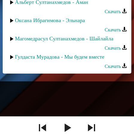
Альберт Султанахмедов - Аман
Скачать
Оксана Ибрагимова - Эльнара
Скачать
Магомедрасул Султанахмедов - Шайлайла
Скачать
Гулдаста Мурадова - Мы будем вместе
Скачать