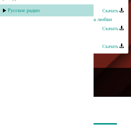
Руслан Рамазанов - Аромат любви
Русское радио
Скачать
Ульзана Максудова - Разбитая чаша любви
Скачать
Зайнаб Махаева - Дороги любви
Скачать
---
Русское радио