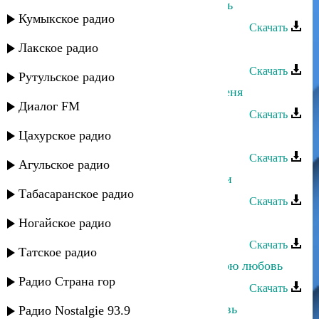
Эльмира Аминова - Подари любовь
Кумыкское радио
Скачать
Лакское радио
Эльмира Аминова - Помоги
Скачать
Рутульское радио
Эльмира Аминова - Не покидай меня
Диалог FM
Скачать
Цахурское радио
Эльмира Аминова - Жду тебя
Скачать
Агульское радио
Зарема Магомедова - Жажда любви
Табасаранское радио
Скачать
Эльмира Аминова - Я иду
Ногайское радио
Скачать
Татское радио
Эльмира Аминова - Не забывай мою любовь
Радио Страна гор
Скачать
Эльмира Аминова - Пришла любовь
Радио Nostalgie 93.9