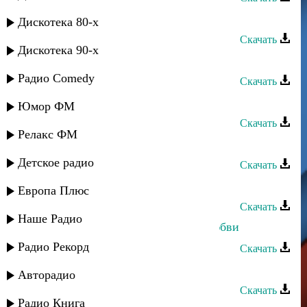
Ирада Асварова - Огонь любви
Дискотека 80-х
Скачать
Дискотека 90-х
Руслан Гасанов - Сила любви
Радио Comedy
Скачать
Азнаур - Вопреки любви
Юмор ФМ
Скачать
Релакс ФМ
Саид Шабанов - Высота любви
Детское радио
Скачать
Асадула Бахтанов - Крик любви
Европа Плюс
Скачать
Наше Радио
Дагмара Ибрагимова - 100 слов любви
Радио Рекорд
Скачать
Руслан Гасанов - Сила любви
Авторадио
Скачать
Радио Книга