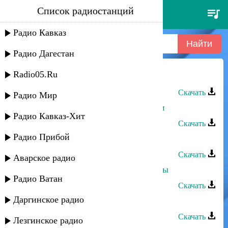
Список радиостанций
эльмира аминова - жажда
любви
Радио Кавказ
Радио Дагестан
Radio05.Ru
Эльмира Аминова - Жажда любви
Скачать
Радио Мир
Эльмира Аминова - Песня о любви
Радио Кавказ-Хит
Скачать
Радио Прибой
Эльмира Аминова - Слова любви
Скачать
Аварское радио
Эльмира Аминова - Любви капризы
Радио Ватан
Скачать
Даргинское радио
Эльмира Аминова - Во сне
Скачать
Лезгинское радио