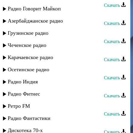
Скачать
Радио Говорит Майкоп
Эльмира Аминова - Ты моя мечта
Азербайджанское радио
Скачать
Эльмира Аминова - Шуточная
Грузинское радио
Скачать
Чеченское радио
Эльмира Аминова - Ты в сердце
Карачаевское радио
Скачать
Эльмира Аминова - Ты сможешь
Осетинское радио
Скачать
Радио Индия
Эльмира Аминова - Знал бы ты
Радио Фитнес
Скачать
Рустам Ахмедханов - Раны любви
Ретро FM
Скачать
Радио Фантастики
Магомед Османов - Океан любви
Дискотека 70-х
Скачать