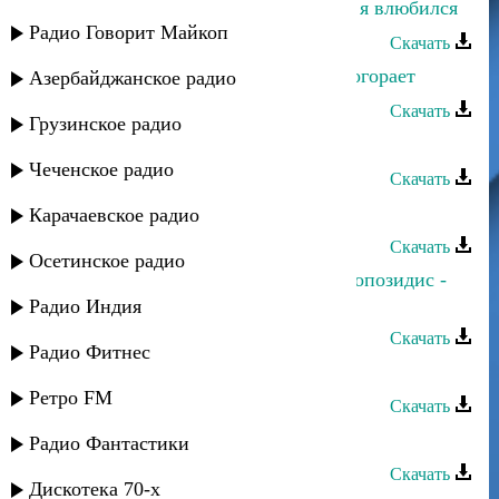
Эльдар Далгатов - Ты пошутила, а я влюбился
Радио Говорит Майкоп
Скачать
Эльдар Далгатов - В небе звезда догорает
Азербайджанское радио
Скачать
Грузинское радио
Эльдар Далгатов - Любимая
Чеченское радио
Скачать
Эльдар Далгатов - Обманула
Карачаевское радио
Скачать
Осетинское радио
Эльдар Далгатов и Александрос Цопозидис -
Может ты простишь
Радио Индия
Скачать
Радио Фитнес
Эльдар Далгатов - Я один
Ретро FM
Скачать
Эльдар Далгатов - Судьба
Радио Фантастики
Скачать
Дискотека 70-х