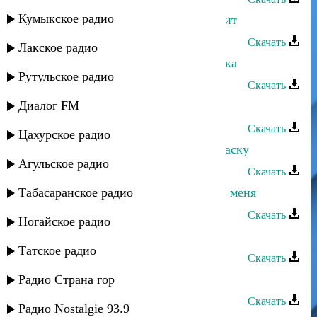
Кумыкское радио
Эльдар Далгатов - Сердце мое болит
Скачать
Лакское радио
Эльдар Далгатов - Девочка Гречанка
Рутульское радио
Скачать
Диалог FM
Эльдар Далгатов - Милашка
Скачать
Цахурское радио
Эльдар Далгатов - Дай мне свою ласку
Агульское радио
Скачать
Табасаранское радио
Эльдар Далгатов - Замуж выйди за меня
Скачать
Ногайское радио
Эльдар Муслимов - Я ищу
Татское радио
Скачать
Эльдар Далгатов - Вместе мы
Радио Страна гор
Скачать
Радио Nostalgie 93.9