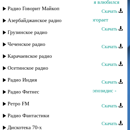
Эльдар Далгатов - Ты пошутила, а я влюбился
Радио Говорит Майкоп
Скачать
Эльдар Далгатов - В небе звезда догорает
Азербайджанское радио
Скачать
Грузинское радио
Эльдар Далгатов - Любимая
Чеченское радио
Скачать
Эльдар Далгатов - Моя Джана
Карачаевское радио
Скачать
Осетинское радио
Эльдар Далгатов - Обманула
Радио Индия
Скачать
Эльдар Далгатов и Александрос Цопозидис -
Радио Фитнес
Может ты простишь
Ретро FM
Скачать
Эльдар Далгатов - Я один
Радио Фантастики
Скачать
Дискотека 70-х