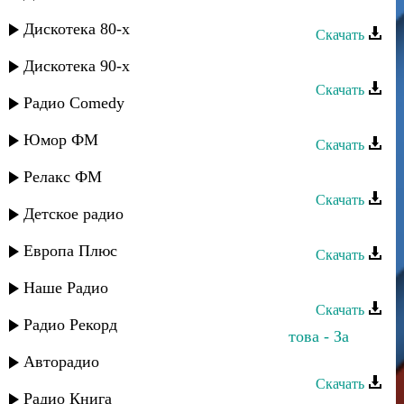
Эльдар Далгатов - Судьба
Дискотека 80-х
Скачать
Эльдар - Марго
Дискотека 90-х
Скачать
Радио Comedy
Эльдар Далгатов - Город Любви
Юмор ФМ
Скачать
Эльдар Далгатов - Ты моя душа
Релакс ФМ
Скачать
Детское радио
Эльдар Далгатов - Ищу тебя
Европа Плюс
Скачать
Эльдар Далгатов - Прошу тебя
Наше Радио
Скачать
Радио Рекорд
Эльдар Далгатов и Тахмина Умолатова - За
горизонтами
Авторадио
Скачать
Радио Книга