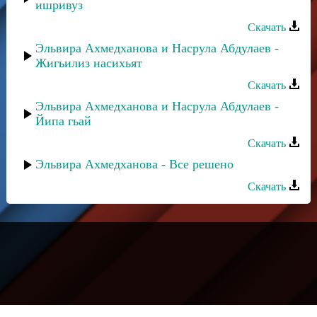
ишривуз
Скачать
Эльвира Ахмедханова и Насрула Абдулаев -
Жигьилиз насихьят
Скачать
Эльвира Ахмедханова и Насрула Абдулаев -
Йипа гьай
Скачать
Эльвира Ахмедханова - Все решено
Скачать