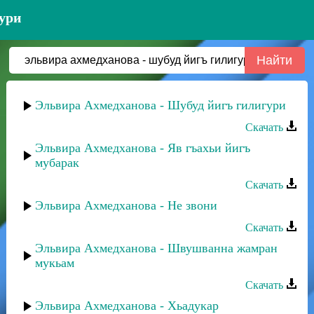
гури
Эльвира Ахмедханова - Шубуд йигъ гилигури
Скачать
Эльвира Ахмедханова - Яв гъахьи йигъ
мубарак
Скачать
Эльвира Ахмедханова - Не звони
Скачать
Эльвира Ахмедханова - Швушванна жамран
мукьам
Скачать
Эльвира Ахмедханова - Хьадукар