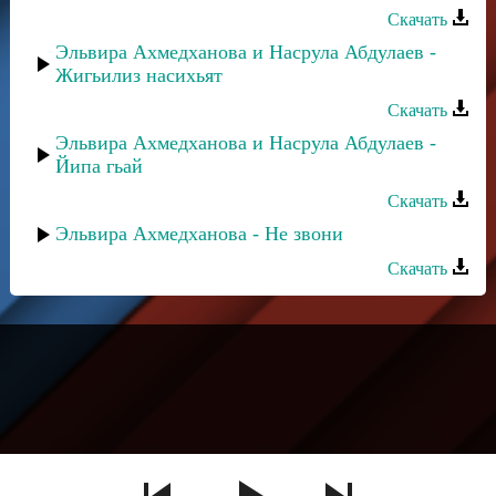
Скачать
Эльвира Ахмедханова и Насрула Абдулаев -
Жигьилиз насихьят
Скачать
Эльвира Ахмедханова и Насрула Абдулаев -
Йипа гьай
Скачать
Эльвира Ахмедханова - Не звони
Скачать