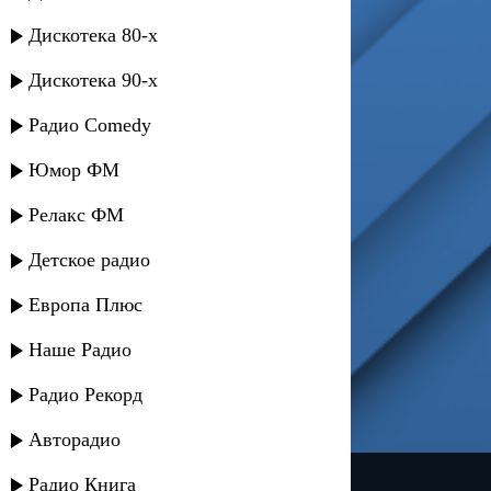
Дискотека 80-х
Дискотека 90-х
Радио Comedy
Юмор ФМ
Релакс ФМ
Детское радио
Европа Плюс
Наше Радио
Радио Рекорд
Авторадио
---
Радио Книга