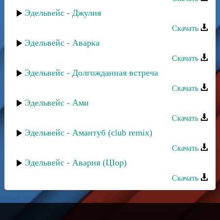
Эдельвейс - Джулия
Скачать
Эдельвейс - Аварка
Скачать
Эдельвейс - Долгожданная встреча
Скачать
Эдельвейс - Ами
Скачать
Эдельвейс - Амантуб (club remix)
Скачать
Эдельвейс - Авария (ЦIор)
Скачать