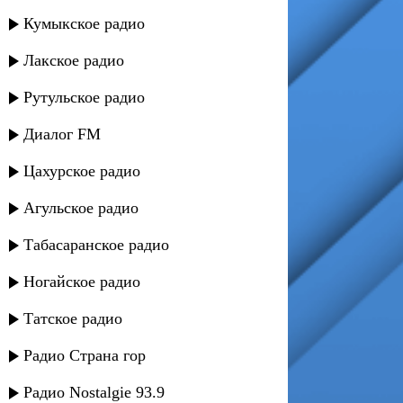
Кумыкское радио
Лакское радио
Рутульское радио
Диалог FM
Цахурское радио
Агульское радио
Табасаранское радио
Ногайское радио
Татское радио
Радио Страна гор
Радио Nostalgie 93.9