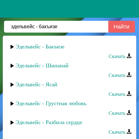
Эдельвейс - Бакъизе
Скачать
Эдельвейс - Шинанай
Скачать
Эдельвейс - Ясай
Скачать
Эдельвейс - Грустная любовь
Скачать
Эдельвейс - Разбила сердце
Скачать