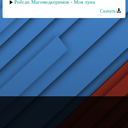
Рейсан Магомедкеримов - Моя луна
Скачать