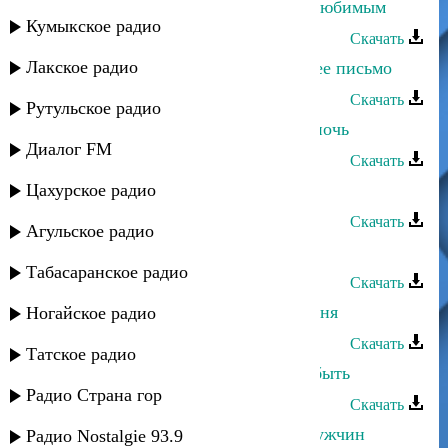
Шумайсат Абдулаева - Встреча с любимым
Кумыкское радио
Скачать
Лакское радио
Шумайсат Абдулаева - Недошедшее письмо
Скачать
Рутульское радио
Шумайсат Абдулаева - Снова эта ночь
Диалог FM
Скачать
Цахурское радио
Хасбулат Рахманов - Позвони
Скачать
Агульское радио
Шумайсат Абдулаева - Мой горец
Табасаранское радио
Скачать
Шумайсат Абдулаева - Не вини меня
Ногайское радио
Скачать
Татское радио
Шумайсат Абдулаева - Не могу забыть
Радио Страна гор
Скачать
Шумайсат Абдулаева - Берегите мужчин
Радио Nostalgie 93.9