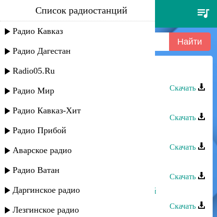
Список радиостанций
шумайсат - позвони
Радио Кавказ
Радио Дагестан
Radio05.Ru
Шумайсат - Позвони
Скачать
Радио Мир
Шумайсат Абдулаева - Позвони
Радио Кавказ-Хит
Скачать
Радио Прибой
Шумайсат Абдулаева - Азия
Скачать
Аварское радио
Шумайсат Абдулаева - Шуточная
Радио Ватан
Скачать
Даргинское радио
Шумайсат - Какой же ты красивый
Скачать
Лезгинское радио