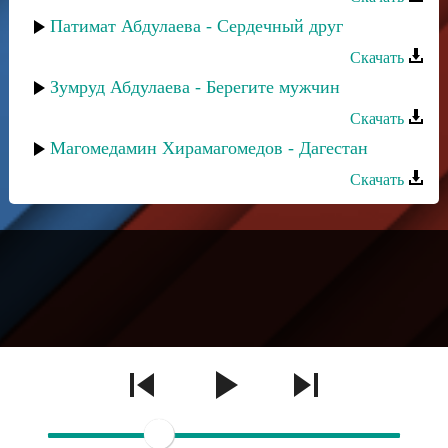
Патимат Абдулаева - Сердечный друг
Скачать
Зумруд Абдулаева - Берегите мужчин
Скачать
Магомедамин Хирамагомедов - Дагестан
Скачать