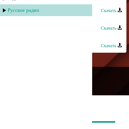
Нур группа - Наида
Русское радио
Скачать
Сувар группа - Шарвили
Скачать
Сувар группа - Кьакьан дагълар
Скачать
---
Русское радио