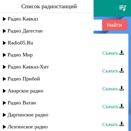
Список радиостанций
штул группа - мулейли
Радио Кавказ
Радио Дагестан
Radio05.Ru
Штул группа - Мулейли
Скачать
Радио Мир
Штул группа - Назлу_джейран
Радио Кавказ-Хит
Скачать
Радио Прибой
Штул группа - Лезгинка
Скачать
Аварское радио
Штул группа - Диде
Радио Ватан
Скачать
Даргинское радио
Штул группа - Дидедиз мубарак
Скачать
Лезгинское радио