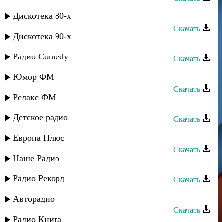
Нур группа - Лезгистан
Дискотека 80-х
Скачать
Дискотека 90-х
Сувар группа - Лезгинская
Радио Comedy
Скачать
Тайфун группа - Зимний вечер
Юмор ФМ
Скачать
Релакс ФМ
Нур группа - Зайнаб
Детское радио
Скачать
Кавказ группа - Ваз багъишда
Европа Плюс
Скачать
Наше Радио
Сувар группа - КIанда лугьуз
Радио Рекорд
Скачать
Берекат группа - Маржана
Авторадио
Скачать
Радио Книга