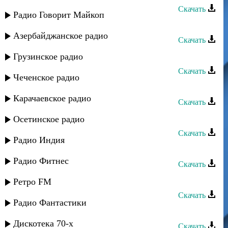
Скачать
Радио Говорит Майкоп
Штул группа - Каниди
Азербайджанское радио
Скачать
Штул группа - Каниди
Грузинское радио
Скачать
Чеченское радио
Штул группа - Саният
Карачаевское радио
Скачать
Штул группа - Гуьзел яр
Осетинское радио
Скачать
Радио Индия
Штул группа - Пул ава
Радио Фитнес
Скачать
Гапцах группа - Гада чан
Ретро FM
Скачать
Радио Фантастики
Девран группа - Будем счастливы
Дискотека 70-х
Скачать