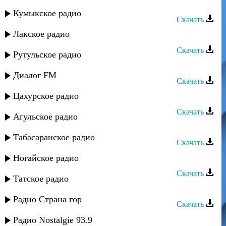
Штул группа - Назлу джейран
Кумыкское радио
Скачать
Лакское радио
Штул группа - Зи лезгистан
Скачать
Рутульское радио
Штул группа - Чулав вилер
Диалог FM
Скачать
Цахурское радио
Штул группа - Киани яр
Скачать
Агульское радио
Штул группа - Аран
Табасаранское радио
Скачать
Штул группа - Вилериз кьи
Ногайское радио
Скачать
Татское радио
Штул группа - Тамила
Радио Страна гор
Скачать
Штул группа - Инструменталная
Радио Nostalgie 93.9