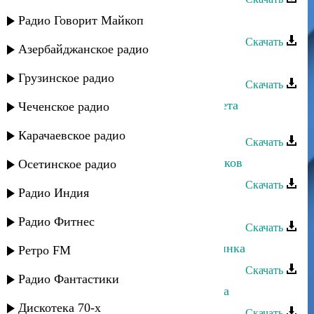
Лезгинка - Магъарул 2011
Радио Говорит Майкоп
Скачать
Азербайджанское радио
Сувар группа - Лезгинка ягъ гада
Грузинское радио
Скачать
Мурад Кажлаев - Фрагмент из балета
Чеченское радио
"Горянка"
Карачаевское радио
Скачать
Хасбулат Рахманов - Город из облаков
Осетинское радио
Скачать
Радио Индия
Dj Rasul - Лезгинка (mix)
Радио Фитнес
Скачать
Асадула Бахтанов - Аварская лезгинка
Ретро FM
Скачать
Радио Фантастики
Марина Алиева и Замир - Лезгинка
Дискотека 70-х
Скачать