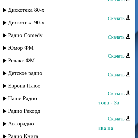
Пазилат Омарова - Лезгинка
Дискотека 80-х
Скачать
Дискотека 90-х
Асланбек Идрисов - Любовь горца
Радио Comedy
Скачать
Эльдар Далгатов - Город Любви
Юмор ФМ
Скачать
Релакс ФМ
Дагир Магомедов - Сердцем горю
Детское радио
Скачать
Марат Джакавов - Горечь любви
Европа Плюс
Скачать
Наше Радио
Эльдар Далгатов и Тахмина Умолатова - За
горизонтами
Радио Рекорд
Скачать
Авторадио
Неизвестный исполнитель - Лезгинка на
народных инструментах 1
Радио Книга