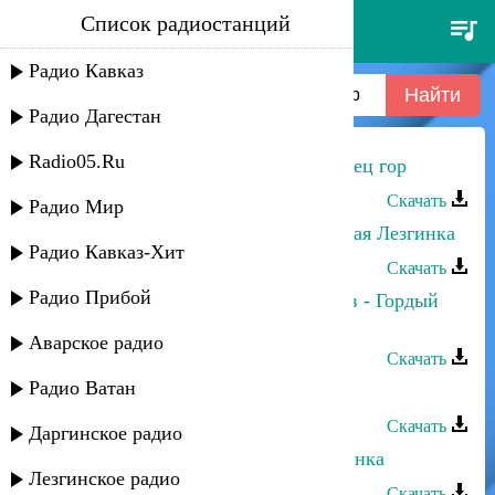
Список радиостанций
шах ислангириев - лезгинка -
танец гор
Радио Кавказ
Радио Дагестан
Radio05.Ru
Шах Ислангириев - Лезгинка - танец гор
Скачать
Радио Мир
Цахурский годекан - Горно-Цахуская Лезгинка
Радио Кавказ-Хит
Скачать
Радио Прибой
Алена Чабдарова, Заур Атласкиров - Гордый
танец
Аварское радио
Скачать
Радио Ватан
- Лезгинка-Горная
Скачать
Даргинское радио
Влад Разинский - Армянская лезгинка
Лезгинское радио
Скачать