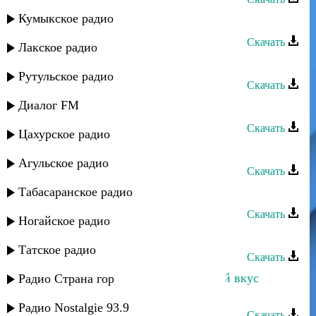
Кумыкское радио
Къайи Булах - Горская
Скачать
Лакское радио
Горцы от ума - Зянга-лянга
Рутульское радио
Скачать
Диалог FM
Рашид Сиражутдинов - Горянка
Скачать
Цахурское радио
Камила Мамедова - Лезгинка
Агульское радио
Скачать
Табасаранское радио
Акбар Агасиев - Лезгинка
Скачать
Ногайское радио
Багавудин Ибрагимов - Горянка
Татское радио
Скачать
Марина Алиева и Султан - Горький вкус
Радио Страна гор
сладких губ
Радио Nostalgie 93.9
Скачать