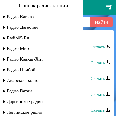
Список радиостанций
шахнабат - гузел йяр
Радио Кавказ
Радио Дагестан
Radio05.Ru
Шахнабат - Гузел йяр
Скачать
Радио Мир
Шахнабат - Жехилар
Радио Кавказ-Хит
Скачать
Радио Прибой
Шахнабат - Гада
Скачать
Аварское радио
Шахнабат - Зи каниди
Радио Ватан
Скачать
Даргинское радио
Шахнабат - Баскалы
Скачать
Лезгинское радио