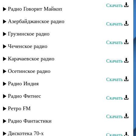
Скачать
Радио Говорит Майкоп
Шахнабат - Катайяр
Азербайджанское радио
Скачать
Шахнабат - Кан суна
Грузинское радио
Скачать
Чеченское радио
Шахнабат - Зи Кусар
Карачаевское радио
Скачать
Шахнабат - Зи йяр
Осетинское радио
Скачать
Радио Индия
Шахнабат - Кцарви руш
Радио Фитнес
Скачать
Шахнабат - Вахар
Ретро FM
Скачать
Радио Фантастики
Шахнабат - Буба
Дискотека 70-х
Скачать