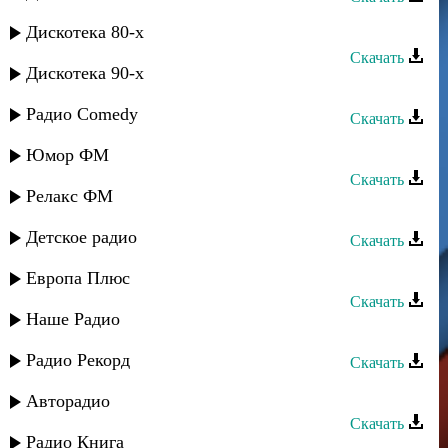
Шахнабат - Ауал вахтар
Дискотека 80-х
Скачать
Дискотека 90-х
Шахнабат - Аиша
Радио Comedy
Скачать
Шахнабат - Вступление (Интро)
Юмор ФМ
Скачать
Релакс ФМ
Шахнабат - Лезгинка
Детское радио
Скачать
ШахДаг группа - Секмир Гузел
Европа Плюс
Скачать
Наше Радио
Шахнабат - Аиша
Радио Рекорд
Скачать
Шахнабат - Гадаяр
Авторадио
Скачать
Радио Книга