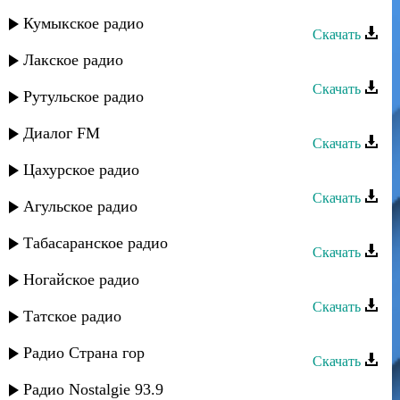
Кард группа - Гузел
Кумыкское радио
Скачать
Лакское радио
Дустар группа - Гузел
Скачать
Рутульское радио
Шахнабат - Лацу айлуг
Диалог FM
Скачать
Цахурское радио
Шахнабат - Эрдиз
Скачать
Агульское радио
Шахнабат - Ша кулериз
Табасаранское радио
Скачать
Шахнабат - Халадин руш
Ногайское радио
Скачать
Татское радио
Шахнабат - Сос oхарай аватна
Радио Страна гор
Скачать
Шахнабат - Марина
Радио Nostalgie 93.9