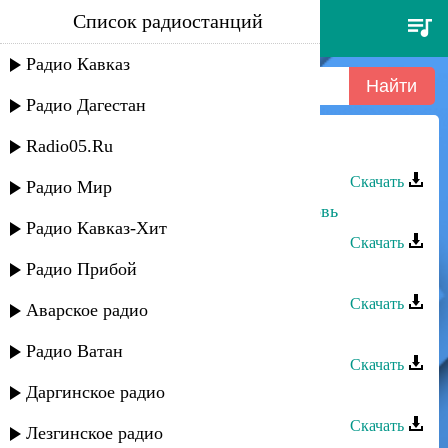
Список радиостанций
шамо - новая
Радио Кавказ
Радио Дагестан
Radio05.Ru
Шамо - Новая
Скачать
Радио Мир
Гаджилав Гаджилаев - Новая любовь
Радио Кавказ-Хит
Скачать
Радио Прибой
Шамо и Макка - Родина
Скачать
Аварское радио
Шамо - Камин счастья
Радио Ватан
Скачать
Даргинское радио
Шамо - Бона сэра
Скачать
Лезгинское радио