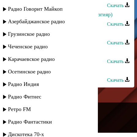
Скачать
Радио Говорит Майкоп
Ашуг Алихан - Новая лезгинка (лезгияр)
Азербайджанское радио
Скачать
Мирес группа - Новая студентка
Грузинское радио
Скачать
Чеченское радио
Шамо - Стихия души
Карачаевское радио
Скачать
Шамо - Приди
Осетинское радио
Скачать
Радио Индия
Радио Фитнес
---
Ретро FM
Русское радио
Радио Фантастики
Дискотека 70-х