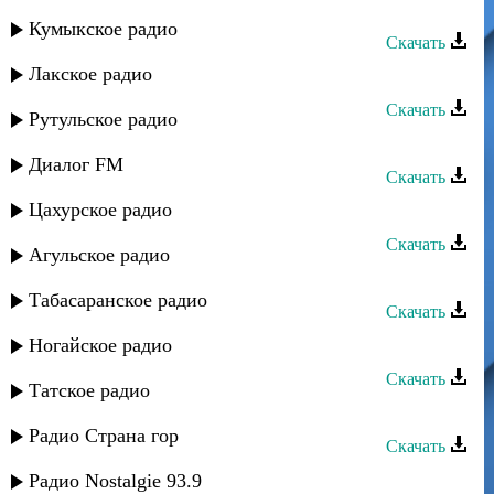
Шамо и Макка - Родина
Кумыкское радио
Скачать
Лакское радио
- Новая мода
Скачать
Рутульское радио
- Новая мода
Диалог FM
Скачать
Цахурское радио
Шамо - Порыв страсти
Скачать
Агульское радио
Дагестан на связи - Новая
Табасаранское радио
Скачать
Шамо - Ожидание
Ногайское радио
Скачать
Татское радио
Black Mura - Новая страсть (remix)
Радио Страна гор
Скачать
Гульнара Гаджиева - Новая
Радио Nostalgie 93.9