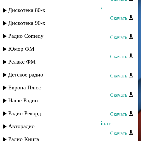
Шамиль Абакаров - Уронишь слезу
Дискотека 80-х
Скачать
Дискотека 90-х
Шамиль Абакаров - Зима
Радио Comedy
Скачать
Шамиль Автаев - Лейла
Юмор ФМ
Скачать
Релакс ФМ
Шамиль Гаджиев - Зульгужат
Детское радио
Скачать
Нуцалхан Саидов - Имам Шамиль
Европа Плюс
Скачать
Наше Радио
Шамиль Ханакаев - Пандур
Радио Рекорд
Скачать
Далгат Кантулов - Шамиль и Шуайнат
Авторадио
Скачать
Радио Книга