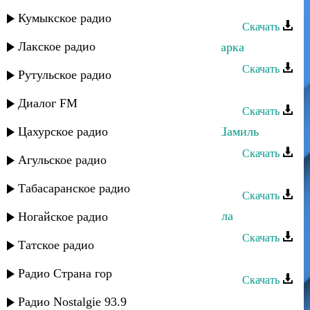
Шамиль Мусаев - Моя жизнь
Кумыкское радио
Скачать
Лакское радио
Шамиль Гулатинский - Моя Цудахарка
Скачать
Рутульское радио
Шамиль Мусаев - Я не изменюсь
Диалог FM
Скачать
Цахурское радио
Магомедтамир Синдиков - Имам Шамиль
Скачать
Агульское радио
Шамиль Ханакаев - Тъана
Табасаранское радио
Скачать
Шамиль Кашешов - Ах, если б знала
Ногайское радио
Скачать
Татское радио
Шамиль Нурмагомедов - Любимая
Радио Страна гор
Скачать
Шамиль Гаджиев - Горный цветок
Радио Nostalgie 93.9