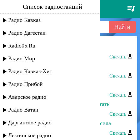
Список радиостанций
шамиль - росдал адамал
Радио Кавказ
Радио Дагестан
Radio05.Ru
Шамиль - Росдал адамал
Скачать
Радио Мир
Шамиль Эльдаров - Аварская
Радио Кавказ-Хит
Скачать
Радио Прибой
Шамиль - Ты уходишь
Скачать
Аварское радио
Шамиль Ханакаев - Рожденные летать
Радио Ватан
Скачать
Даргинское радио
Шамиль Мусаев - Азир дарган рурсила
Скачать
Лезгинское радио