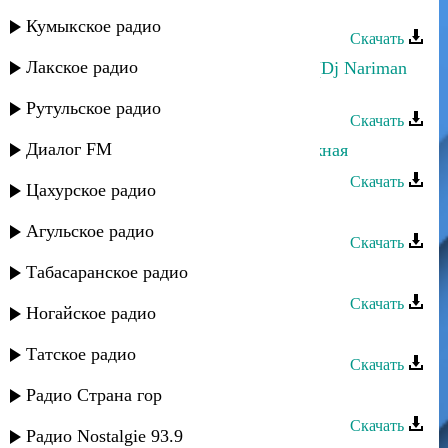
Шамиль Ханакаев - Мадина
Кумыкское радио
Скачать
Лакское радио
Шамиль Ханакаев - Огонь любви (Dj Nariman
Remix)
Рутульское радио
Скачать
Диалог FM
Шамиль Ханакаев - Наша молодежная
Скачать
Цахурское радио
Шамиль Ханакаев - Не забудь
Агульское радио
Скачать
Табасаранское радио
Шамиль Ханакаев - Оставила
Скачать
Ногайское радио
Шамиль Ханакаев - Любимая
Татское радио
Скачать
Шамиль Ханакаев - Ты ушла
Радио Страна гор
Скачать
Радио Nostalgie 93.9