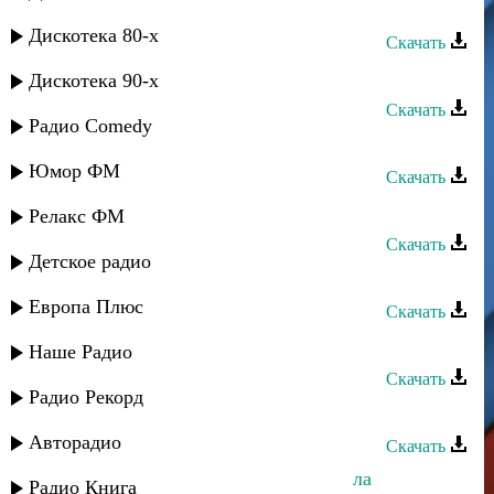
Шамиль Ханакаев - Пандур
Дискотека 80-х
Скачать
Шамиль Ханакаев - Мусулмане
Дискотека 90-х
Скачать
Радио Comedy
Шамиль Ханакаев - Листопад
Юмор ФМ
Скачать
Шамиль Ханакаев - Скажи мне
Релакс ФМ
Скачать
Детское радио
Шамиль Нурмагомедов - Любимая
Европа Плюс
Скачать
Мадани Ибрагимов - Хасавюрт
Наше Радио
Скачать
Радио Рекорд
Омар Алиханов - Шамиль
Авторадио
Скачать
Шамиль Кашешов - Ах, если б знала
Радио Книга