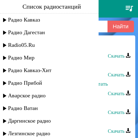
Список радиостанций
шамиль ханакаев - хасавюрт
Радио Кавказ
Радио Дагестан
Radio05.Ru
Шамиль Ханакаев - Хасавюрт
Скачать
Радио Мир
Шамиль Ханакаев - Пою для вас
Радио Кавказ-Хит
Скачать
Радио Прибой
Шамиль Ханакаев - Рожденные летать
Скачать
Аварское радио
Шамиль Ханакаев - Огонь любви
Радио Ватан
Скачать
Даргинское радио
Шамиль Ханакаев - Тъана
Скачать
Лезгинское радио