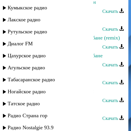
Камиль Мусаев - Салам, Аваристан
Кумыкское радио
Скачать
Лакское радио
Эльдар Мусаев - Поппури
Скачать
Рутульское радио
Эльдар Мусаев - Поппури на барабане (remix)
Диалог FM
Скачать
Цахурское радио
Эльдар Мусаев - Поппури на барабане
Скачать
Агульское радио
Исубилав Мусаев - Седина отца
Табасаранское радио
Скачать
Эльдар Мусаев - Лезгинка барабан
Ногайское радио
Скачать
Татское радио
Шамиль Ханакаев - Мадина
Радио Страна гор
Скачать
Шамиль Гаджиев - Горный цветок
Радио Nostalgie 93.9