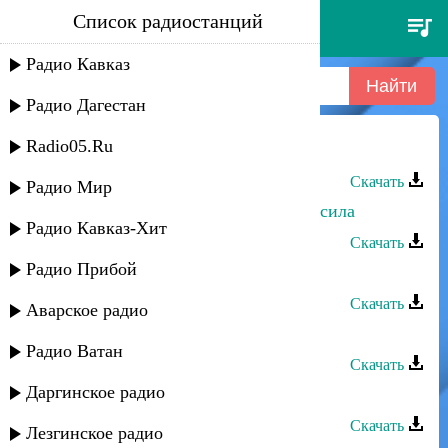
Список радиостанций
шамиль мусаев - я не изменюсь
Радио Кавказ
Радио Дагестан
Radio05.Ru
Шамиль Мусаев - Я не изменюсь
Скачать
Радио Мир
Шамиль Мусаев - Азир дарган рурсила
Радио Кавказ-Хит
Скачать
Радио Прибой
Шамиль Мусаев - Милая
Скачать
Аварское радио
Шамиль Мусаев - Моя жизнь
Радио Ватан
Скачать
Даргинское радио
Шамиль Мусаев - Ты уходишь
Скачать
Лезгинское радио