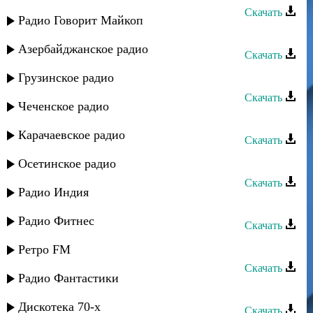
Скачать
Радио Говорит Майкоп
Шамиль Абакаров - Искры
Азербайджанское радио
Скачать
Шамиль Гаджиев - Поплывем
Грузинское радио
Скачать
Чеченское радио
Шамиль Ханакаев - Тъана
Карачаевское радио
Скачать
Шамиль - Я буду помнить
Осетинское радио
Скачать
Радио Индия
Шамиль - Мои мечты
Радио Фитнес
Скачать
Шамиль Абакаров - Къара къаш
Ретро FM
Скачать
Радио Фантастики
Шамиль Абакаров - Лейла
Дискотека 70-х
Скачать