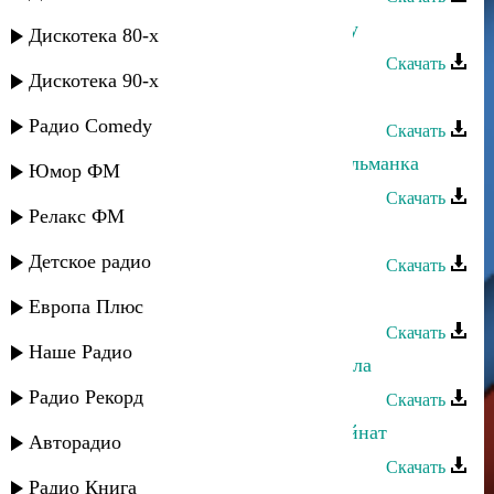
Шамиль Абакаров - Уронишь слезу
Дискотека 80-х
Скачать
Дискотека 90-х
Шамиль Абакаров - Зима
Радио Comedy
Скачать
Ибрагим Мусаев - Сестренка мусульманка
Юмор ФМ
Скачать
Релакс ФМ
Шамиль Гаджиев - Зульгужат
Детское радио
Скачать
Нуцалхан Саидов - Имам Шамиль
Европа Плюс
Скачать
Наше Радио
Шамиль Кашешов - Ах, если б знала
Радио Рекорд
Скачать
Далгат Кантулов - Шамиль и Шуайнат
Авторадио
Скачать
Радио Книга