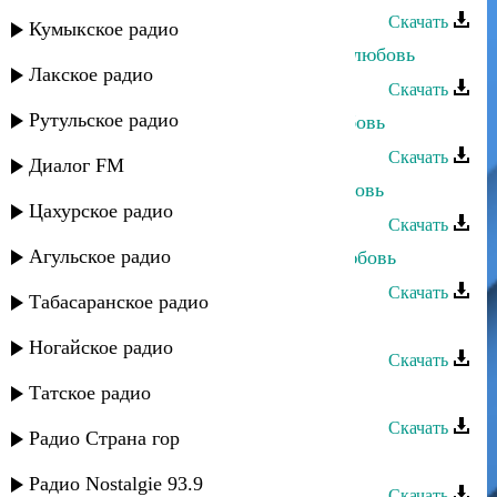
Скачать
Кумыкское радио
Патимат Раджабова - Безответная любовь
Лакское радио
Скачать
Рутульское радио
Патимат Расулова - Не верю в любовь
Скачать
Диалог FM
Асланбек Идрисов - Красивая любовь
Цахурское радио
Скачать
Агульское радио
Патимат Устарханова - Райская любовь
Скачать
Табасаранское радио
Шакир Гаджиев - Шуточная
Ногайское радио
Скачать
Татское радио
Шакир Гаджиев - Горы
Скачать
Радио Страна гор
Шакир Гаджиев - Лаккудуш
Радио Nostalgie 93.9
Скачать