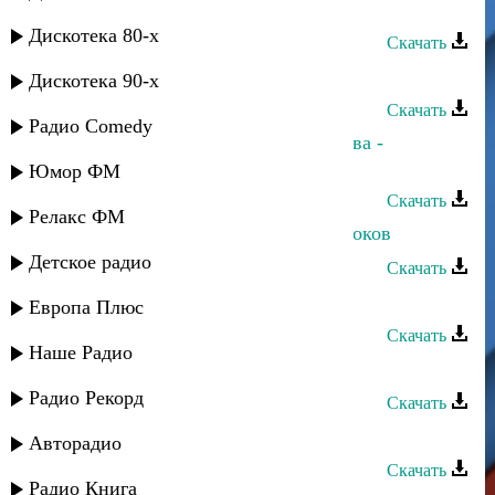
Муминат Курбанова - Сказка
Дискотека 80-х
Скачать
Патимат Гасанова - Пламя души
Дискотека 90-х
Скачать
Радио Comedy
Ахмед Ахмедов и Нуриана Каллаева -
Спасибо за любовь
Юмор ФМ
Скачать
Релакс ФМ
Патимат Кагирова - Матерям пророков
Детское радио
Скачать
Хава Курбанова - Акушинка
Европа Плюс
Скачать
Наше Радио
Патимат Абдусаламова - Где ты
Радио Рекорд
Скачать
Патимат Магомедова - Верю
Авторадио
Скачать
Радио Книга