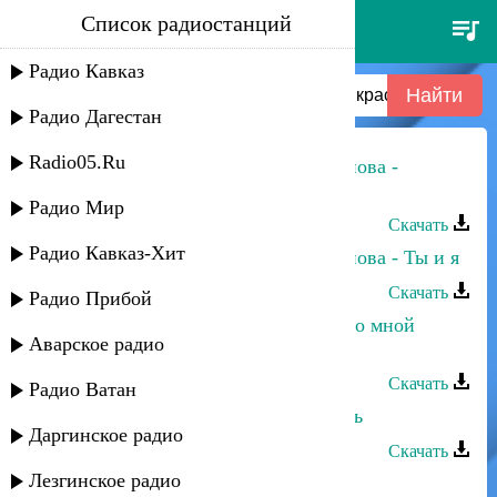
Список радиостанций
шакир гаджиев и патимат
курбанова - красивая любовь
Радио Кавказ
Радио Дагестан
Radio05.Ru
Шакир Гаджиев и Патимат Курбанова -
Красивая любовь
Радио Мир
Скачать
Радио Кавказ-Хит
Шакир Гаджиев и Патимат Курбанова - Ты и я
Скачать
Радио Прибой
Патимат Абдусаламова - Раздели со мной
Аварское радио
любовь
Скачать
Радио Ватан
Ризван Омариев - Красивая любовь
Даргинское радио
Скачать
Лезгинское радио
Шакир Гаджиев - Моя звезда