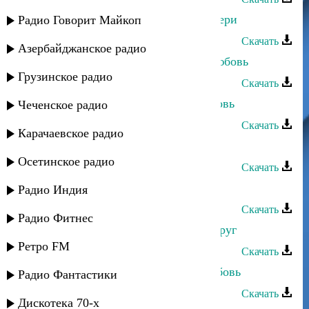
Патимат Гаджиева - Любовь к матери
Радио Говорит Майкоп
Скачать
Азербайджанское радио
Руслан Абдусаламов - Красивая любовь
Грузинское радио
Скачать
Зумруд Абдулаева - Красивая любовь
Чеченское радио
Скачать
Карачаевское радио
Даку Гаджиев - Преданная любовь
Осетинское радио
Скачать
Сёма Семенов - Ну какая любовь
Радио Индия
Скачать
Радио Фитнес
Патимат Абдулаева - Сердечный друг
Ретро FM
Скачать
Асадула Бахтанов - Напрасная любовь
Радио Фантастики
Скачать
Дискотека 70-х