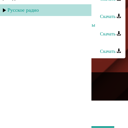
Рукият Магомедова - Дорогой
Русское радио
Скачать
Тавус Магомедова - Мы неразлучны
Скачать
Тавус Магомедова - О любви
Скачать
---
Русское радио