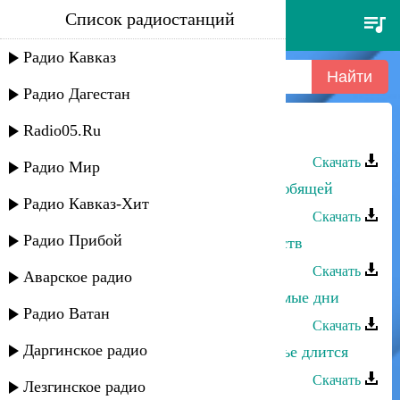
Список радиостанций
шагалай магомедова - просьба
Радио Кавказ
Радио Дагестан
Radio05.Ru
Шагалай Магомедова - Просьба
Скачать
Радио Мир
Шагалай Магомедова - Просьба любящей
Радио Кавказ-Хит
Скачать
Радио Прибой
Шагалай Магомедова - Пламя чувств
Скачать
Аварское радио
Шагалай Магомедова - Незабываемые дни
Радио Ватан
Скачать
Даргинское радио
Шагалай Магомедова - Пуст счастье длится
Скачать
Лезгинское радио