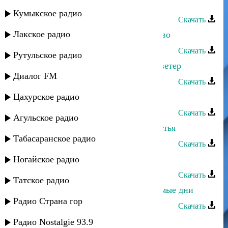
Шагалай Магомедова - Киссу
Кумыкское радио
Скачать
Лакское радио
Шагалай Магомедова - Одиночество
Скачать
Рутульское радио
Шагалай Магомедова - Весенний ветер
Диалог FM
Скачать
Цахурское радио
Шагалай Магомедова - Лакская
Скачать
Агульское радио
Шагалай Магомедова - Звезда счастья
Табасаранское радио
Скачать
Шагалай Магомедова - Жан ясеи
Ногайское радио
Скачать
Татское радио
Шагалай Магомедова - Незабываемые дни
Радио Страна гор
Скачать
Шагалай Магомедова - Клятва
Радио Nostalgie 93.9