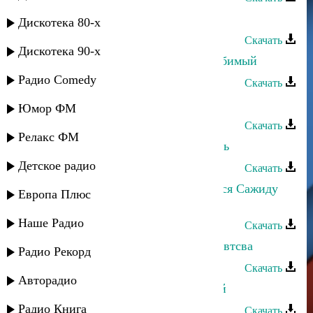
Шагалай Магомедова - Только ты
Дискотека 80-х
Скачать
Дискотека 90-х
Шагалай Магомедова - Скажи, любимый
Радио Comedy
Скачать
Шагалай Магомедова - Мавлид
Юмор ФМ
Скачать
Релакс ФМ
Тавус Магомедова - Не могу забыть
Детское радио
Скачать
Эльмира Магомедова - Посвящается Сажиду
Европа Плюс
Сажидову
Наше Радио
Скачать
Патимат Магомедова - Забытые чувтсва
Радио Рекорд
Скачать
Авторадио
Тавус Магомедова - Единственный
Радио Книга
Скачать