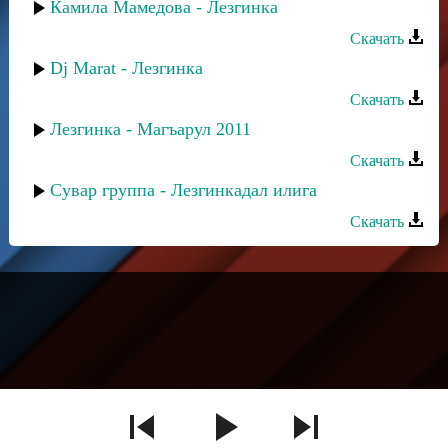
Камила Мамедова - Лезгинка
Скачать
Dj Marat - Лезгинка
Скачать
Лезгинка - Магъарул 2011
Скачать
Сувар группа - Лезгинкадал илига
Скачать