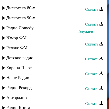
Жигьилиз насихьят
Дискотека 80-х
Скачать
Хпедж - Лейла
Дискотека 90-х
Скачать
Радио Comedy
Эльвира Ахмедханова и Насрула Абдулаев -
Йипа гьай
Юмор ФМ
Скачать
Релакс ФМ
Хпедж - Я хала
Детское радио
Скачать
Хпедж - Елена
Европа Плюс
Скачать
Наше Радио
Хпедж - Ирада
Радио Рекорд
Скачать
Хпедж - Жив авай дагъ
Авторадио
Скачать
Радио Книга