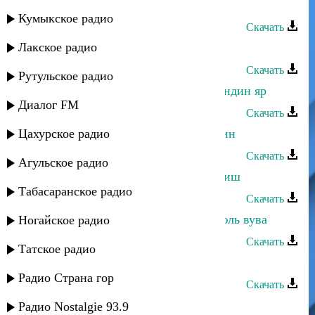
Эльвира Ахмедханова - Мухюббат
Кумыкское радио
Скачать
Лакское радио
Эльвира Ахмедханова - Мубарак
Скачать
Рутульское радио
Эльвира Ахмедханова - Гьаммишандин яр
Диалог FM
Скачать
Цахурское радио
Эльвира Ахмедханова - Кюмек апин
Скачать
Агульское радио
Эльвира Ахмедханова - Къумши риш
Табасаранское радио
Скачать
Эльвира Ахмедханова - Къизильгюль вува
Ногайское радио
Скачать
Татское радио
Эльвира Ахмедханова - Йиз яриз
Радио Страна гор
Скачать
Эльвира Ахмедханова - Йиз талаб
Радио Nostalgie 93.9