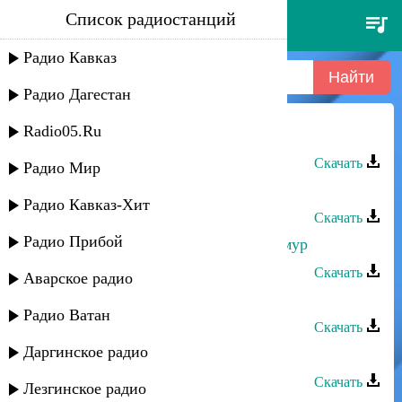
Список радиостанций
хпедж - эльвира
Радио Кавказ
Радио Дагестан
Radio05.Ru
Хпедж - Эльвира
Скачать
Радио Мир
Хпедж - Эльвира
Радио Кавказ-Хит
Скачать
Радио Прибой
Эльвира Ахмедханова - Бахтлу уьмур
Скачать
Аварское радио
Эльвира Ахмедханова - Сати апин
Радио Ватан
Скачать
Даргинское радио
Эльвира Ахмедханова - Мярака
Скачать
Лезгинское радио