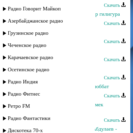
Скачать
Радио Говорит Майкоп
Эльвира Ахмедханова - Йиз ккунир гилигура
Азербайджанское радио
Скачать
Эльвира Ахмедханова - Дадайиз
Грузинское радио
Скачать
Чеченское радио
Хпедж - Канидаз
Карачаевское радио
Скачать
Нарын-Кала - Эльвира
Осетинское радио
Скачать
Радио Индия
Эльвира Ахмедханова - Балин мухюббат
Радио Фитнес
Скачать
Эльвира Ахмедханова - Аллагь кюмек
Ретро FM
ишривуз
Радио Фантастики
Скачать
Эльвира Ахмедханова и Насрула Абдулаев -
Дискотека 70-х