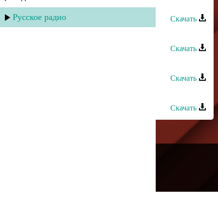
Хпедж - Кани вал
Русское радио
Скачать
Хпедж - Багъишдани
Скачать
Хпедж - Эмма
Скачать
Эльвира Ахмедханова - Не звони
Скачать
---
Русское радио