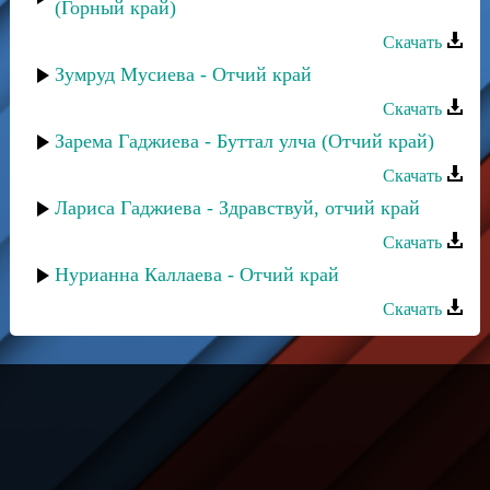
(Горный край)
Скачать
Зумруд Мусиева - Отчий край
Скачать
Зарема Гаджиева - Буттал улча (Отчий край)
Скачать
Лариса Гаджиева - Здравствуй, отчий край
Скачать
Нурианна Каллаева - Отчий край
Скачать