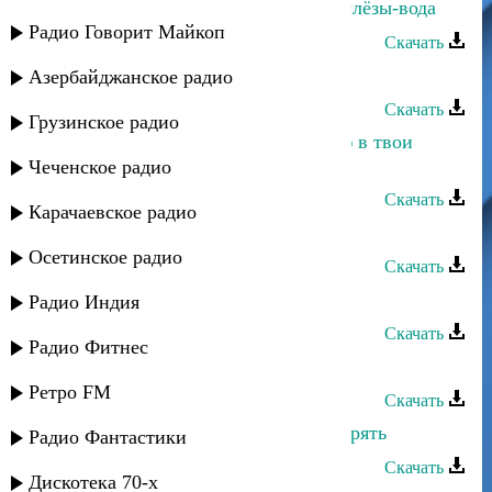
Хасбулат Рахманов - Время-река, слёзы-вода
Радио Говорит Майкоп
Скачать
Хасбулат Рахманов - Нуришка
Азербайджанское радио
Скачать
Грузинское радио
Хасбулат Рахманов - Когда смотрю в твои
глаза
Чеченское радио
Скачать
Карачаевское радио
Хасбулат Рахманов - Я знаю
Осетинское радио
Скачать
Хасбулат Рахманов - Море
Радио Индия
Скачать
Радио Фитнес
Хасбулат Рахманов - Лезгинка
Ретро FM
Скачать
Ринат Каримов - Я не хочу тебя терять
Радио Фантастики
Скачать
Дискотека 70-х