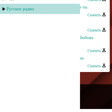
Хасбулат Рахманов - О,еслиб знала ты
Русское радио
Скачать
Хасбулат Рахманов - Даргинская
Скачать
Хасбулат Рахманов и Марианна - Любовь
убита
Скачать
Хасбулат Рахманов - История любви
Скачать
---
Русское радио