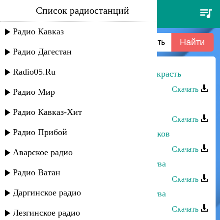
Список радиостанций
хасбулат рахманов - я хочу
тебя украсть
Радио Кавказ
Радио Дагестан
Radio05.Ru
Хасбулат Рахманов - Я хочу тебя украсть
Скачать
Радио Мир
Хасбулат Рахманов - Лунный свет
Радио Кавказ-Хит
Скачать
Радио Прибой
Хасбулат Рахманов - Город из облаков
Скачать
Аварское радио
Хасбулат Рахманов - Любовь детства
Радио Ватан
Скачать
Даргинское радио
Хасбулат Рахманов - Любовь детства
Скачать
Лезгинское радио