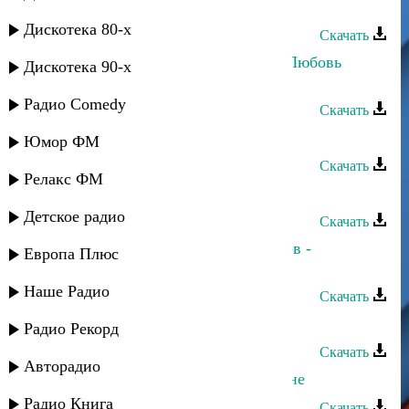
Хасбулат Рахманов - Только ты
Дискотека 80-х
Скачать
Хасбулат Рахманов и Марианна - Любовь
Дискотека 90-х
убита
Радио Comedy
Скачать
Фатима - Я не хочу тебя терять
Юмор ФМ
Скачать
Релакс ФМ
Хасбулат Рахманов - Девченка
Детское радио
Скачать
Хасбулат Рахманов и Сёма Семенов -
Европа Плюс
Продолжаю жить
Наше Радио
Скачать
Хасбулат Рахманов - Ты далеко
Радио Рекорд
Скачать
Авторадио
Хасбулат Рахманов - Помни обо мне
Радио Книга
Скачать