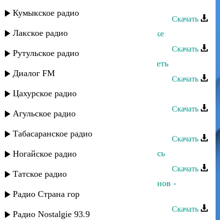
Хасбулат Рахманов - Динара
Кумыкское радио
Скачать
Лакское радио
Хасбулат Рахманов - Птица в клетке
Скачать
Рутульское радио
Алим Магомедов - Хочу тебя увидеть
Диалог FM
Скачать
Цахурское радио
Хасбулат Рахманов - Любимая
Скачать
Агульское радио
Хасбулат Рахманов - Знаю
Табасаранское радио
Скачать
Хасбулат Рахманов - Прощу вернись
Ногайское радио
Скачать
Татское радио
Хасбулат Рахманов и Тимур Рахманов -
Счастье не в деньгах
Радио Страна гор
Скачать
Радио Nostalgie 93.9