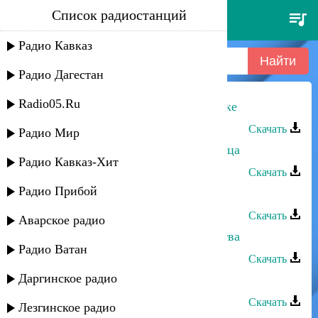
Список радиостанций
хасбулат рахманов - птица в
клетке
Радио Кавказ
Радио Дагестан
Radio05.Ru
Хасбулат Рахманов - Птица в клетке
Скачать
Радио Мир
Хасбулат Рахманов - Раненная птица
Радио Кавказ-Хит
Скачать
Радио Прибой
Хасбулат Рахманов - Самолёт
Скачать
Аварское радио
Хасбулат Рахманов - Любовь детства
Радио Ватан
Скачать
Даргинское радио
Хасбулат Рахманов - Девченка
Скачать
Лезгинское радио