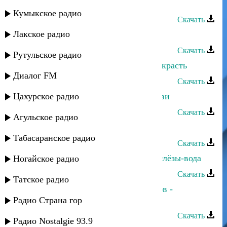
Хасбулат Рахманов - Ты далеко
Кумыкское радио
Скачать
Лакское радио
Хасбулат Рахманов - Лунный свет
Скачать
Рутульское радио
Хасбулат Рахманов - Я хочу тебя украсть
Диалог FM
Скачать
Цахурское радио
Хасбулат Рахманов - История любви
Скачать
Агульское радио
Хасбулат Рахманов - Море
Табасаранское радио
Скачать
Хасбулат Рахманов - Время-река, слёзы-вода
Ногайское радио
Скачать
Татское радио
Хасбулат Рахманов и Сёма Семенов -
Продолжаю жить
Радио Страна гор
Скачать
Радио Nostalgie 93.9