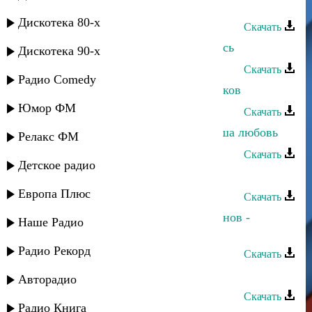
Хасбулат Рахманов - Любимая
Дискотека 80-х
Скачать
Хасбулат Рахманов - Прощу вернись
Дискотека 90-х
Скачать
Радио Comedy
Хасбулат Рахманов - Город из облаков
Юмор ФМ
Скачать
Хасбулат Рахманов и Фатима - Наша любовь
Релакс ФМ
Скачать
Детское радио
Хасбулат Рахманов - Знаю
Европа Плюс
Скачать
Хасбулат Рахманов и Тимур Рахманов -
Наше Радио
Счастье не в деньгах
Радио Рекорд
Скачать
Хасбулат Рахманов - Динара
Авторадио
Скачать
Радио Книга