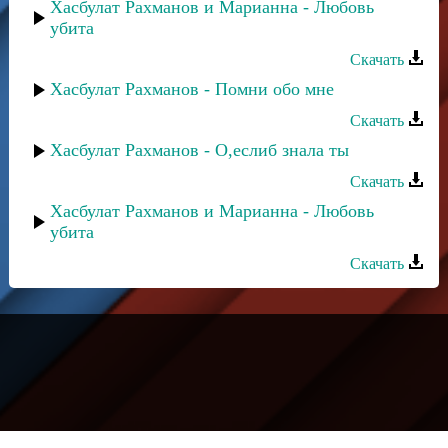
Хасбулат Рахманов и Марианна - Любовь
убита
Скачать
Хасбулат Рахманов - Помни обо мне
Скачать
Хасбулат Рахманов - О,еслиб знала ты
Скачать
Хасбулат Рахманов и Марианна - Любовь
убита
Скачать