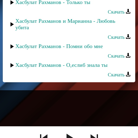
Хасбулат Рахманов - Только ты
Скачать
Хасбулат Рахманов и Марианна - Любовь
убита
Скачать
Хасбулат Рахманов - Помни обо мне
Скачать
Хасбулат Рахманов - О,еслиб знала ты
Скачать