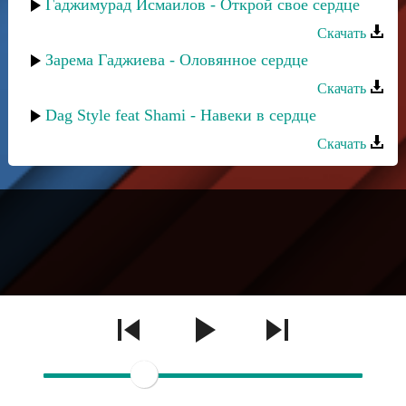
Гаджимурад Исмаилов - Открой свое сердце
Скачать
Зарема Гаджиева - Оловянное сердце
Скачать
Dag Style feat Shami - Навеки в сердце
Скачать