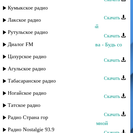
Кумыкское радио
Ибрагим Тагиров - Будь со мной
Скачать
Лакское радио
Марат Гаджимурзаев - Будь со мной
Рутульское радио
Скачать
Диалог FM
Прямое попадание и Марина Алиева - Будь со
мной
Цахурское радио
Скачать
Агульское радио
Халифат Нугаева - Ты - моя жизнь
Скачать
Табасаранское радио
Халифат Нугаева - Без названия
Ногайское радио
Скачать
Татское радио
Халифат Нугаева - Где ты?
Скачать
Радио Страна гор
Максум Гаджимагомедов - Будь со мной
Радио Nostalgie 93.9
Скачать