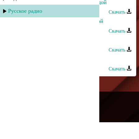
Ирина Алишихова - Будь мне звездой
Русское радио
Скачать
Зайнаб Махаева - Ты всегда со мной
Скачать
Зумруд Мусиева - Не ходи за мной
Скачать
Зайнаб Махаева - Будь счастлива
Скачать
---
Русское радио