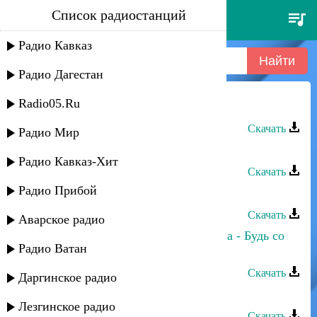
Список радиостанций
халифат нугаева - будь со мной
Радио Кавказ
Радио Дагестан
Radio05.Ru
Халифат Нугаева - Будь со мной
Скачать
Радио Мир
Халифат Нугаева - Будь Со Мной
Радио Кавказ-Хит
Скачать
Радио Прибой
Халифат Нугаева - Жизнь моя]
Скачать
Аварское радио
Аслан Гусейнов и Лариса Гаджиева - Будь со
Радио Ватан
мной
Скачать
Даргинское радио
Тимур Темиров - Будь со мной
Лезгинское радио
Скачать