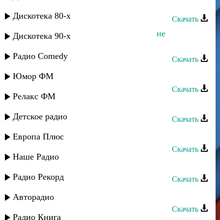
Тельман - Ты со мной
Дискотека 80-х
Скачать
Зарема Магомедова - При встрече не
Дискотека 90-х
здоровайся со мной
Радио Comedy
Скачать
Зумруд Мусиева - Не ходи за мной
Юмор ФМ
Скачать
Релакс ФМ
Ханчик - Ты не со мной
Детское радио
Скачать
Зайнаб Куниева - Будь моим
Европа Плюс
Скачать
Наше Радио
Зайнаб Куниева - Будь моим
Радио Рекорд
Скачать
Лаура Алиева - Не ходи за мной
Авторадио
Скачать
Радио Книга