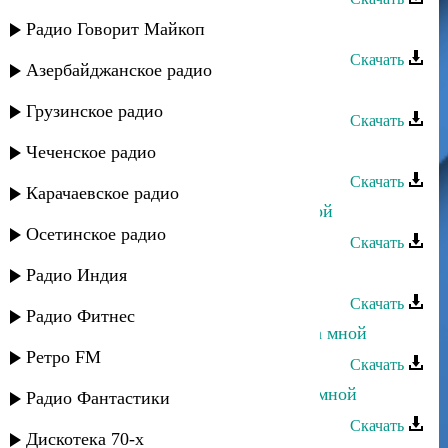
Тельман - Будь со мной
Радио Говорит Майкоп
Скачать
Азербайджанское радио
Халифат Нугаева - Все говорят
Грузинское радио
Скачать
Ахмед Закариев - Будь со мной
Чеченское радио
Скачать
Карачаевское радио
Халифат Нугаева - Украл мой покой
Осетинское радио
Скачать
Марина Алиева - Будь со мной
Радио Индия
Скачать
Радио Фитнес
Марианна Курлинская - Не ходи за мной
Ретро FM
Скачать
Тамара Дадашева - Пообщайся со мной
Радио Фантастики
Скачать
Дискотека 70-х