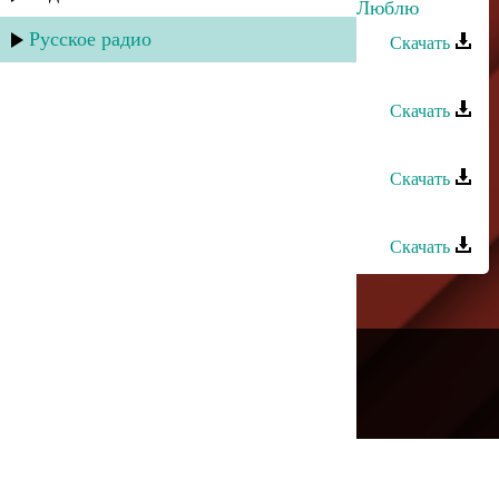
Умалав Кебедов и Хава Газахова - Люблю
Русское радио
Скачать
Умалав Кебедов - Ты для меня
Скачать
Нариман Умаров - Муцалаул
Скачать
Умалав Кебедов - Прости прощай
Скачать
---
Русское радио