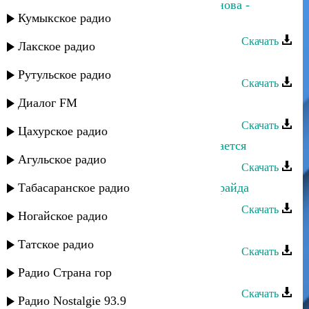
Шарип Гусейнов и Умайра Шахбанова -
Кумыкское радио
Любовь
Скачать
Лакское радио
Умалав Кебедов - Стоп музыка
Рутульское радио
Скачать
Диалог FM
Умалав Кебедов - Мой путь
Скачать
Цахурское радио
Нариман Умаров - Бажама посвящается
Агульское радио
Скачать
Табасаранское радио
Нариман Умаров - Орайда райда орайда
Скачать
Ногайское радио
Тимур Рахманов - Я схожу с ума
Татское радио
Скачать
Тахмина Умалатова - На берегу
Радио Страна гор
Скачать
Радио Nostalgie 93.9