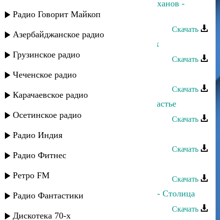
Тахмина Умалатова и Самед Гусейханов -
Только ты
Радио Говорит Майкоп
Скачать
Азербайджанское радио
Тахмина Умалатова - Небо в глазах
Грузинское радио
Скачать
Умалав Кебедов - Столица
Чеченское радио
Скачать
Карачаевское радио
Умайра Шахбанова - Верни мое счастье
Осетинское радио
Скачать
Умалав Кебедов - Горянка
Радио Индия
Скачать
Радио Фитнес
Умалав Кебедов - Свадьба
Ретро FM
Скачать
Тимур Темиров и Умалав Кебедов - Столица
Радио Фантастики
Скачать
Дискотека 70-х