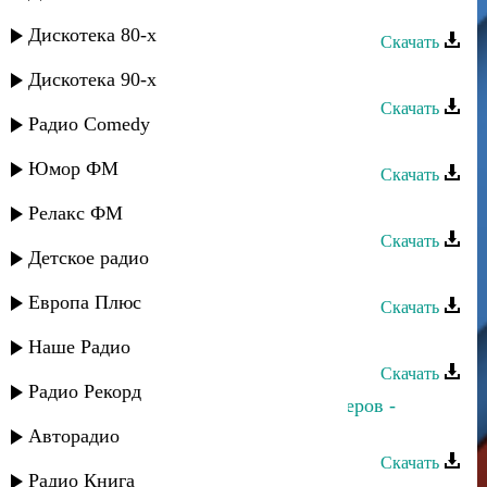
Умалав Кебедов - Мой сон
Дискотека 80-х
Скачать
Нариман Умаров - Досум
Дискотека 90-х
Скачать
Радио Comedy
Нариман Умаров - Яхсай...
Юмор ФМ
Скачать
Умалав Кебедов - Друзьям
Релакс ФМ
Скачать
Детское радио
Аташка Умаров - Озелер (remix)
Европа Плюс
Скачать
Аташка Умаров - Яна яна...
Наше Радио
Скачать
Радио Рекорд
Умалав Кебедов и Магомед Аликперов -
Карие глаза
Авторадио
Скачать
Радио Книга