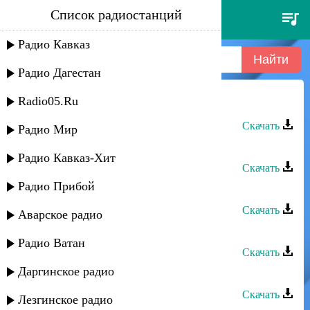
Список радиостанций
хадис сабиев - схожу с ума
Радио Кавказ
Радио Дагестан
Radio05.Ru
Хадис Сабиев - Схожу с Ума
Скачать
Радио Мир
Хадис Сабиев - Два сердца
Радио Кавказ-Хит
Скачать
Радио Прибой
Хадис Сабиев - Сладкая ложь
Скачать
Аварское радио
Хадис Сабиев - Горечь смерти
Радио Ватан
Скачать
Даргинское радио
Хадис Сабиев - Великая любовь
Скачать
Лезгинское радио