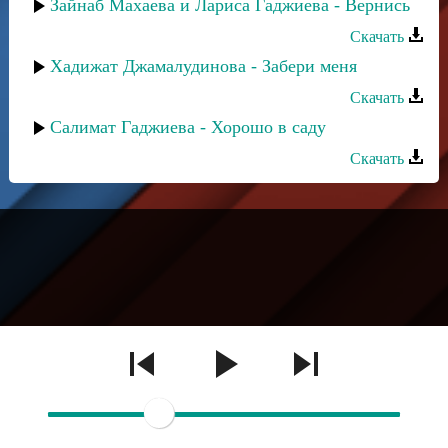
Зайнаб Махаева и Лариса Гаджиева - Вернись
Скачать
Хадижат Джамалудинова - Забери меня
Скачать
Салимат Гаджиева - Хорошо в саду
Скачать