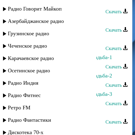
Хава Долев - Йон йон
Радио Говорит Майкоп
Скачать
Хава Долев - Домоонде роуз
Азербайджанское радио
Скачать
Грузинское радио
Хава Долев - Атанин сохбети
Чеченское радио
Скачать
Хава Долев - Горско-Еврейская свадьба-1
Карачаевское радио
Скачать
Осетинское радио
Хава Долев - Горско-Еврейская свадьба-2
Радио Индия
Скачать
Хава Долев - Горско-Еврейская свадьба-3
Радио Фитнес
Скачать
Ретро FM
Хава Курбанова - Акушинка
Радио Фантастики
Скачать
Хава Газахова - Измена
Дискотека 70-х