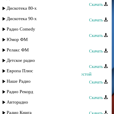
Скачать
Дискотека 80-х
Хава Газахова - Салам
Дискотека 90-х
Скачать
Хава Газахова - Яне забуду тебя
Радио Comedy
Скачать
Юмор ФМ
Хава Газахова - Я улыбнусь тебе
Релакс ФМ
Скачать
Хава Газахова - Папа
Детское радио
Скачать
Европа Плюс
Хава Газахова - Я стану твоей невестой
Наше Радио
Скачать
Хава Газахова - Я выбираю тебя
Радио Рекорд
Скачать
Авторадио
Хава Газахова - Ты мой
Радио Книга
Скачать