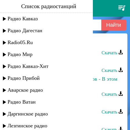
Список радиостанций
хава долев - йе мозол
Радио Кавказ
Радио Дагестан
Radio05.Ru
Хава Долев - Йе мозол
Скачать
Радио Мир
Хава Долев - Ана уреги
Радио Кавказ-Хит
Скачать
Радио Прибой
Хава Долев и Александр Авдалимов - В этом
городе
Аварское радио
Скачать
Радио Ватан
Хава Долев - Хаив ен йо роозо
Скачать
Даргинское радио
Хава Долев - Тоуни
Лезгинское радио
Скачать