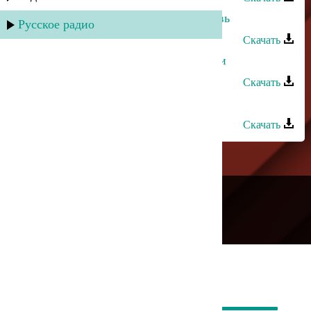
Хава Газахова - Безответная любовь
Русское радио
Скачать
Хава Газахова - Нет сильнее любви
Скачать
Хава Газахова - Жду тебя
Скачать
---
Русское радио