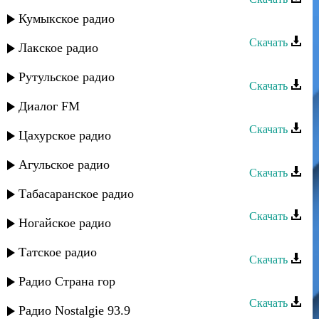
Кумыкское радио
Хава Долев - То инжо нист
Скачать
Лакское радио
Хава Долев - Телесме
Рутульское радио
Скачать
Диалог FM
Хава Долев - Сенинле
Скачать
Цахурское радио
Хава Долев - Санин гожогенде
Агульское радио
Скачать
Табасаранское радио
Хава Долев - Рах раче хостей
Скачать
Ногайское радио
Хава Долев - Месох вози
Татское радио
Скачать
Хава Долев - Кавказ
Радио Страна гор
Скачать
Радио Nostalgie 93.9