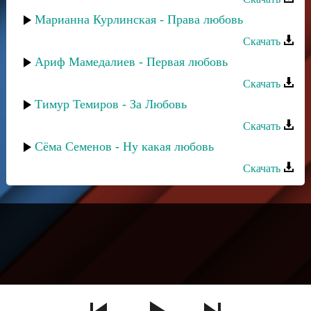
Марианна Курлинская - Права любовь
Скачать
Ариф Мамедалиев - Первая любовь
Скачать
Тимур Темиров - За Любовь
Скачать
Сёма Семенов - Ну какая любовь
Скачать