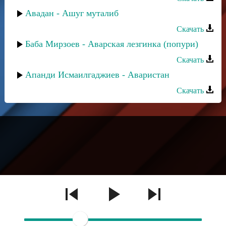
Авадан - Ашуг муталиб
Скачать
Баба Мирзоев - Аварская лезгинка (попури)
Скачать
Апанди Исмаилгаджиев - Аваристан
Скачать