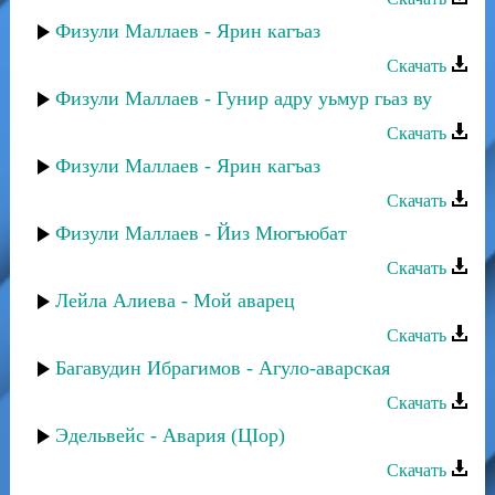
Физули Маллаев - Ярин кагъаз
Скачать
Физули Маллаев - Гунир адру уьмур гьаз ву
Скачать
Физули Маллаев - Ярин кагъаз
Скачать
Физули Маллаев - Йиз Мюгъюбат
Скачать
Лейла Алиева - Мой аварец
Скачать
Багавудин Ибрагимов - Агуло-аварская
Скачать
Эдельвейс - Авария (ЦIор)
Скачать