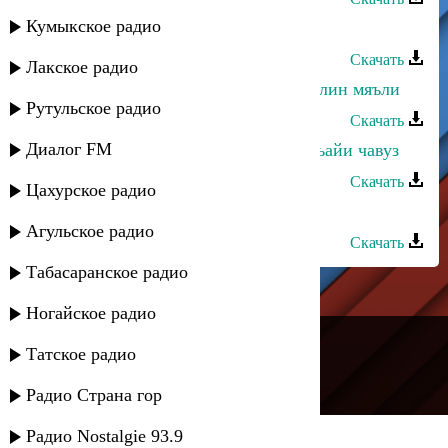
Кумыкское радио
Фахрудин Гюлечев - Куни риш
Скачать
Лакское радио
Зарифа Гасанова - Бюльбюль жаквлин мяъли
Рутульское радио
Скачать
Диалог FM
Дурия Рагимова - Зун вал ашукь хьайи чавуз
Скачать
Цахурское радио
Кавказ группа - Ашукь я зун
Агульское радио
Скачать
Табасаранское радио
Ногайское радио
---
Татское радио
Русское радио
Радио Страна гор
Радио Nostalgie 93.9