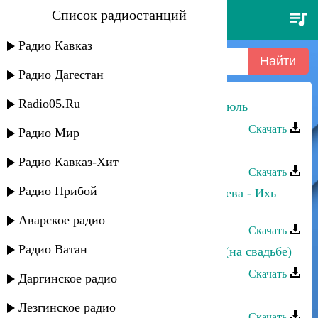
Список радиостанций
фахрудин гюлечев - ашукь
бюльбюль
Радио Кавказ
Радио Дагестан
Radio05.Ru
Фахрудин Гюлечев - Ашукь бюльбюль
Скачать
Радио Мир
Фахрудин Гюлечев - Аьзиз ватан
Радио Кавказ-Хит
Скачать
Радио Прибой
Фахрудин Гюлечев и Диана Гюлечева - Ихь
мюгьюбат
Аварское радио
Скачать
Радио Ватан
Фахрудин Гюлечев - Ойна гюлюм (на свадьбе)
Скачать
Даргинское радио
Фахрудин Гюлечев - Вахт
Лезгинское радио
Скачать