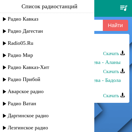
Список радиостанций
фати царикаева - убегаю
Радио Кавказ
Радио Дагестан
Radio05.Ru
Фати Царикаева - Замуж за тебя
Скачать
Радио Мир
Альбина Царикаева, Фати Царикаева - Аланы
Радио Кавказ-Хит
Скачать
Радио Прибой
Фати Царикаева, Альбина Царикаева - Бадола
(Ребёнок, дитя)
Аварское радио
Скачать
Радио Ватан
Даргинское радио
Лезгинское радио