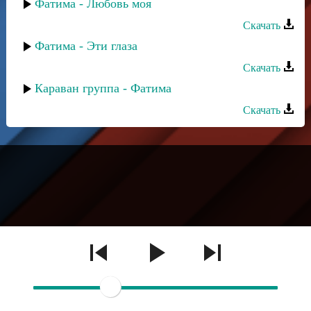
Фатима - Любовь моя
Скачать
Фатима - Эти глаза
Скачать
Караван группа - Фатима
Скачать