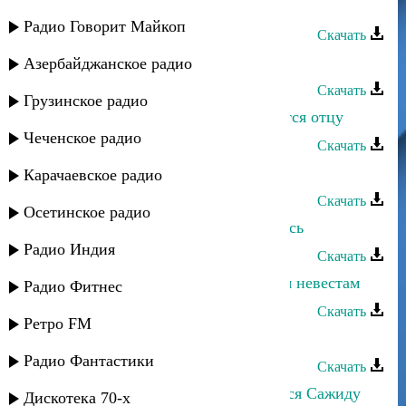
друг
Радио Говорит Майкоп
Скачать
Фатима - Бессоница
Азербайджанское радио
Скачать
Грузинское радио
Анисат Абдулатипова - Посвящается отцу
Чеченское радио
Скачать
Фатима - Свадебная
Карачаевское радио
Скачать
Осетинское радио
Фатима Багаутдинова - Я не вернусь
Радио Индия
Скачать
Азиз Малакурбанов - Посвящается невестам
Радио Фитнес
Скачать
Ретро FM
Ватан группа - Фатима
Радио Фантастики
Скачать
Эльмира Магомедова - Посвящается Сажиду
Дискотека 70-х