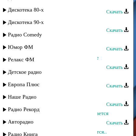
Сажидову
Дискотека 80-х
Скачать
Фатима - Я не хочу
Дискотека 90-х
Скачать
Радио Comedy
Фатима Багаутдинова - Алжан
Юмор ФМ
Скачать
Фатима Багаутдинова - Хочу к тебе
Релакс ФМ
Скачать
Детское радио
Даркуш группа - Фатима
Европа Плюс
Скачать
Фатима - Любовь моя
Наше Радио
Скачать
Радио Рекорд
Нариман Умаров - Бажама посвящается
Авторадио
Скачать
Гусейн Манапов - Брату посвящается..
Радио Книга