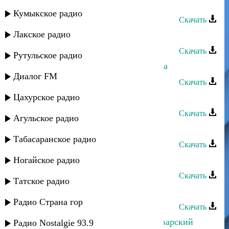
Фатима - Дагури
Кумыкское радио
Скачать
Лакское радио
Диляра - Фатима
Скачать
Рутульское радио
Фатима Нурлубаева - Играй домбра
Диалог FM
Скачать
Цахурское радио
Фатима Нурлубаева - Два я
Скачать
Агульское радио
Роза Максумова - Фатима
Табасаранское радио
Скачать
Фатима Хаблиева - Алания
Ногайское радио
Скачать
Татское радио
Фатима - Сила любви
Радио Страна гор
Скачать
Аварец - Посвящается тебе, мой аварский
Радио Nostalgie 93.9