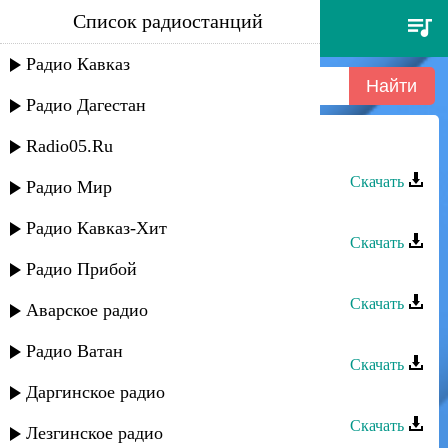
Список радиостанций
фатима - посвящается
Радио Кавказ
Радио Дагестан
Radio05.Ru
Фатима - Посвящается
Скачать
Радио Мир
Рустам Мулдаров - Фатима
Радио Кавказ-Хит
Скачать
Радио Прибой
Фатима - Медленная
Скачать
Аварское радио
Фатима - Лезгинка
Радио Ватан
Скачать
Даргинское радио
Фатима - Как быть я не знаю
Скачать
Лезгинское радио