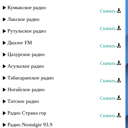
Фатима - Ур куле
Кумыкское радио
Скачать
Лакское радио
Фатима - Подойди ко мне
Скачать
Рутульское радио
Фатима - Не могу без тебя
Диалог FM
Скачать
Цахурское радио
Фатима - Медленная
Скачать
Агульское радио
Фатима - Лезгинка
Табасаранское радио
Скачать
Фатима - Как быть я не знаю
Ногайское радио
Скачать
Татское радио
Фатима - Дагури
Радио Страна гор
Скачать
Диляра - Фатима
Радио Nostalgie 93.9