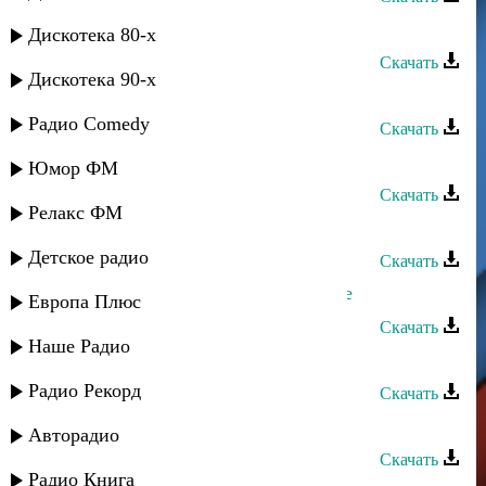
Рустам Мулдаров - Фатима
Дискотека 80-х
Скачать
Дискотека 90-х
Ватан группа - Фатима
Радио Comedy
Скачать
Фатима - Я не хочу
Юмор ФМ
Скачать
Релакс ФМ
Фатима Багаутдинова - Алжан
Детское радио
Скачать
Фатима Багаутдинова - Хочу к тебе
Европа Плюс
Скачать
Наше Радио
Даркуш группа - Фатима
Радио Рекорд
Скачать
Фатима - Любовь моя
Авторадио
Скачать
Радио Книга