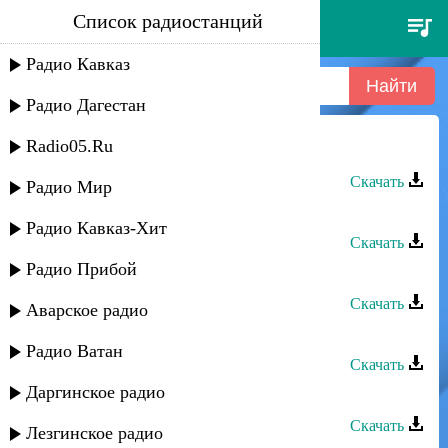
Список радиостанций
фатима
Радио Кавказ
Радио Дагестан
Radio05.Ru
Роза Максумова - Фатима
Скачать
Радио Мир
Фатима Хаблиева - Алания
Радио Кавказ-Хит
Скачать
Радио Прибой
Фатима - Ягьариб
Скачать
Аварское радио
Фатима - Ху дила
Радио Ватан
Скачать
Даргинское радио
Фатима - Успокой мою любовь
Скачать
Лезгинское радио