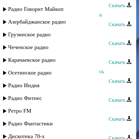
Скачать
Радио Говорит Майкоп
Фатима Нурлубаева - Играй домбра
Азербайджанское радио
Скачать
Фатима Нурлубаева - Два я
Грузинское радио
Скачать
Чеченское радио
Роза Максумова - Фатима
Карачаевское радио
Скачать
Фатима Багаутдинова - Я не вернусь
Осетинское радио
Скачать
Радио Индия
Фатима - Сила любви
Радио Фитнес
Скачать
Фатима - Бессоница
Ретро FM
Скачать
Радио Фантастики
Фатима - Свадебная
Дискотека 70-х
Скачать