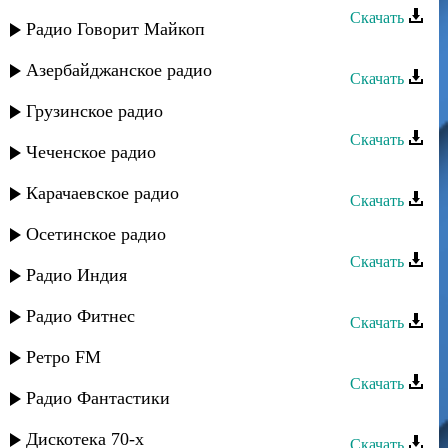
Скачать
Радио Говорит Майкоп
Уьнуьгъ группа - Гьуьри Пери
Азербайджанское радио
Скачать
Уьнуьгъ группа - Я Гьузел яр
Грузинское радио
Скачать
Чеченское радио
Уьнуьгъ группа - Наира
Карачаевское радио
Скачать
Уьнуьгъ группа - Дуьня
Осетинское радио
Скачать
Радио Индия
Гапцах группа - Гада чан
Радио Фитнес
Скачать
Девран группа - Будем счастливы
Ретро FM
Скачать
Радио Фантастики
Нур группа - Лезгистан
Дискотека 70-х
Скачать