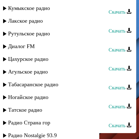
Салах - Ты так далеко
Кумыкское радио
Скачать
Лакское радио
Лариса Гаджиева - Ты далеко
Скачать
Рутульское радио
Тамила Хидирова - Ты далеко
Диалог FM
Скачать
Цахурское радио
Габибат и Джамал - Ты далеко
Скачать
Агульское радио
Камила Мухтарова - Ты далеко
Табасаранское радио
Скачать
Садия - Ты далеко от меня
Ногайское радио
Скачать
Татское радио
Радик Карданов - Далеко
Радио Страна гор
Скачать
Радио Nostalgie 93.9