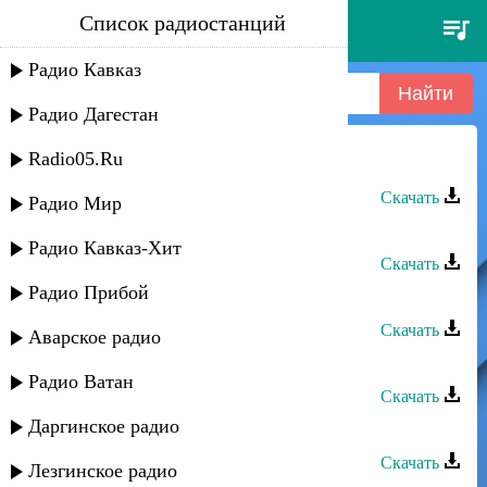
Список радиостанций
уматурман - ты далеко.
Радио Кавказ
Радио Дагестан
Radio05.Ru
Тимур Темиров - Ты далеко
Скачать
Радио Мир
Хасбулат Рахманов - Ты далеко
Радио Кавказ-Хит
Скачать
Радио Прибой
Жасмин - Ты далеко
Скачать
Аварское радио
Габибат Буттаева - Ты далеко
Радио Ватан
Скачать
Даргинское радио
Джамал Абакаров - Ты далеко
Скачать
Лезгинское радио