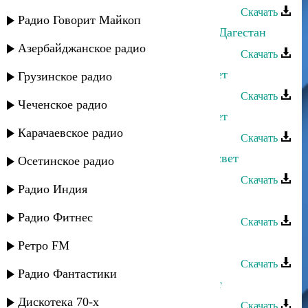
Скачать
Радио Говорит Майкоп
Марина Мустафаева - Свети, мой Дагестан
Азербайджанское радио
Скачать
Ринат Каримов - Не включайте свет
Грузинское радио
Скачать
Чеченское радио
Ринат Каримов - Не включайте свет
Карачаевское радио
Скачать
Патимат Кагирова - Мой лунный свет
Осетинское радио
Скачать
Радио Индия
- Все на свете для тебя
Радио Фитнес
Скачать
Диляра - Свет души
Ретро FM
Скачать
Радио Фантастики
Negd pull - Ты мой солнечный свет
Дискотека 70-х
Скачать