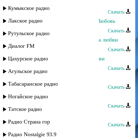
Ульзана Максудова - О матери
Кумыкское радио
Скачать
Лакское радио
Ульзана Максудова - Безответная Любовь
Скачать
Рутульское радио
Ульзана Максудова - Разбитая чаша любви
Диалог FM
Скачать
Цахурское радио
Ульзана Максудова - Причина любви
Скачать
Агульское радио
Индира Максудова - Зульфия
Табасаранское радио
Скачать
Светлана Тхагалегова - Гъащlэ
Ногайское радио
Скачать
Татское радио
Загидат Муслимова - Мой свет
Радио Страна гор
Скачать
Патимат Кагирова - Свет надежды
Радио Nostalgie 93.9