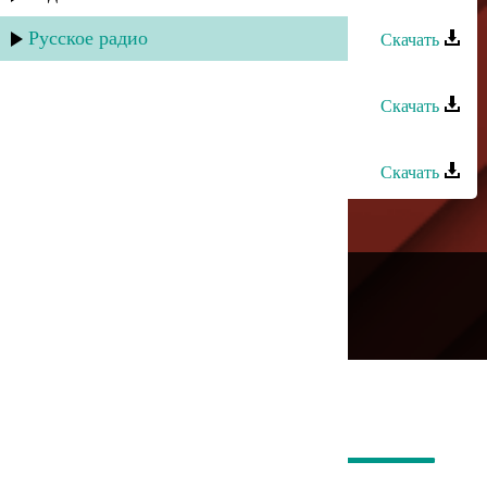
Мирханум Шарипова - Свет души
Русское радио
Скачать
Хасбулат Рахманов - Лунный свет
Скачать
Тимур Рахманов - Солнца свет
Скачать
---
Русское радио