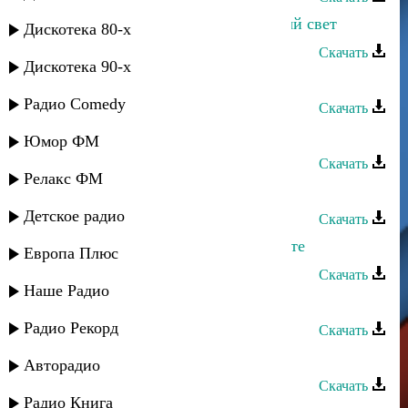
Магомедсалам Магомедов - Лунный свет
Дискотека 80-х
Скачать
Дискотека 90-х
Ханчик - Свет моих очей
Радио Comedy
Скачать
Индира Максудова - По капельке
Юмор ФМ
Скачать
Релакс ФМ
Курбан Магомедов - Свет
Детское радио
Скачать
Патимат Гасанова - Ты есть на свете
Европа Плюс
Скачать
Наше Радио
Тавус Магомедова - На свете
Радио Рекорд
Скачать
Гусейн Манапов - Осенний свет
Авторадио
Скачать
Радио Книга