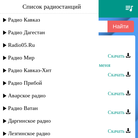
Список радиостанций
ульзана максудова - мой свет
Радио Кавказ
Радио Дагестан
Radio05.Ru
Ульзана Максудова - Мой свет
Скачать
Радио Мир
Ульзана Максудова - Посмотри на меня
Радио Кавказ-Хит
Скачать
Радио Прибой
Ульзана Максудова - Таджикская
Скачать
Аварское радио
Ульзана Максудова - Приду к тебе
Радио Ватан
Скачать
Даргинское радио
Ульзана Максудова - О Родине
Скачать
Лезгинское радио